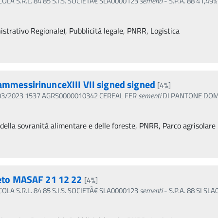
OLA S.R.L. 84 85 S.I.S. SOCIETÃ€ SLA0000123
sementi
- S.P.A. 88 41,49
trativo Regionale), Pubblicità legale, PNRR, Logistica
messirinunceXIII VII signed signed
[4%]
 30/03/2023 1537 AGRS0000010342 CEREAL FER
sementi
DI PANTONE DOME
 della sovranità alimentare e delle foreste, PNRR, Parco agrisolare
eto MASAF 21 12 22
[4%]
OLA S.R.L. 84 85 S.I.S. SOCIETÃ€ SLA0000123
sementi
- S.P.A. 88 SI S