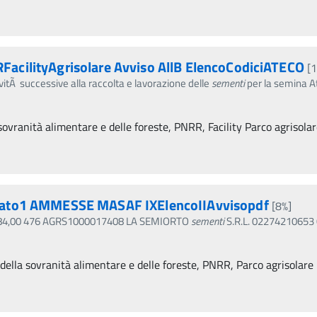
cilityAgrisolare Avviso AllB ElencoCodiciATECO
[
Ã successive alla raccolta e lavorazione delle
sementi
per la semina At
 sovranità alimentare e delle foreste, PNRR, Facility Parco agrisola
gato1 AMMESSE MASAF IXElencoIIAvvisopdf
[8%]
 91.184,00 476 AGRS1000017408 LA SEMIORTO
sementi
S.R.L. 0227421065
 della sovranità alimentare e delle foreste, PNRR, Parco agrisolare