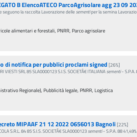
GATO B ElencoATECO ParcoAgrisolare agg 23 09 2
che seguono la raccolta Lavorazione delle
sementi
per la semina Lavorazio
icole alimentari e forestali, PNRR, Parco agrisolare
di notifica per pubblici proclami signed
[26%]
 VIESTI SRL 85 SLA0000123 S.I.S. SOCIETÃ€ ITALIANA
sementi
- S.P.A
trativo Regionale), Pubblicità legale, PNRR, Logistica
ecreto MIPAAF 21 12 2022 0656013 Bagnoli
[22%]
OLA S.R.L. 84 85 S.I.S. SOCIETÃ€ SLA0000123
sementi
- S.P.A. 88 41,49