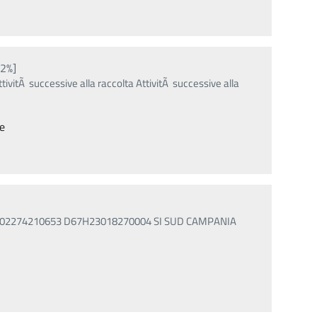
12%]
tivitÃ successive alla raccolta AttivitÃ successive alla
re
3 02274210653 D67H23018270004 SI SUD CAMPANIA