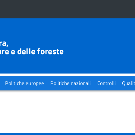
ra,
re e delle foreste
Politiche europee
Politiche nazionali
Controlli
Quali