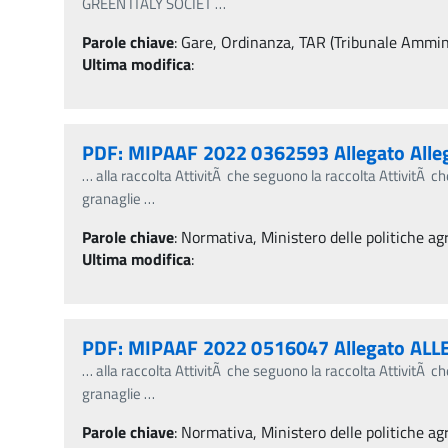
GREEN ITALY SOCIET
…
Parole chiave
:
Gare, Ordinanza, TAR (Tribunale Amminis
Ultima modifica
:
PDF: MIPAAF 2022 0362593 Allegato Alle
…
alla raccolta AttivitÃ che seguono la raccolta AttivitÃ 
granaglie
…
Parole chiave
:
Normativa, Ministero delle politiche agr
Ultima modifica
:
PDF: MIPAAF 2022 0516047 Allegato ALLE
…
alla raccolta AttivitÃ che seguono la raccolta AttivitÃ 
granaglie
…
Parole chiave
:
Normativa, Ministero delle politiche agr