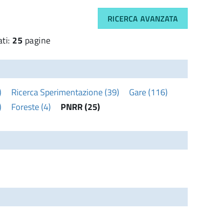
RICERCA AVANZATA
ati:
25
pagine
)
Ricerca Sperimentazione (39)
Gare (116)
)
Foreste (4)
PNRR (25)