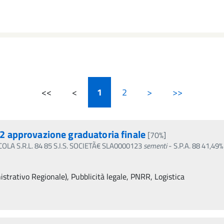
<<
<
1
2
>
>>
 approvazione graduatoria finale
[70%]
OLA S.R.L. 84 85 S.I.S. SOCIETÃ€ SLA0000123
sementi
- S.P.A. 88 41,49
trativo Regionale), Pubblicità legale, PNRR, Logistica