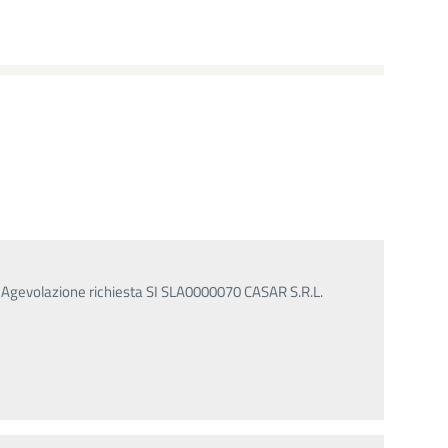
% Agevolazione richiesta SI SLA0000070 CASAR S.R.L.