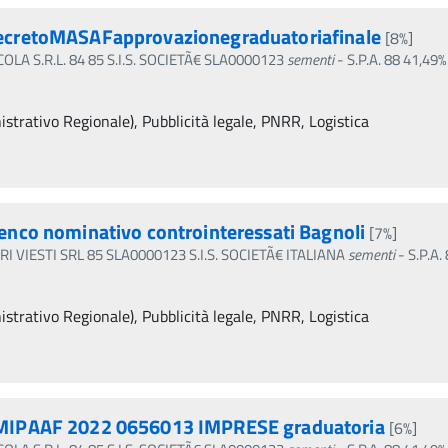
ecretoMASAFapprovazionegraduatoriafinale
[8%]
OLA S.R.L. 84 85 S.I.S. SOCIETÃ€ SLA0000123
sementi
- S.P.A. 88 41,49
trativo Regionale), Pubblicità legale, PNRR, Logistica
nco nominativo controinteressati Bagnoli
[7%]
 VIESTI SRL 85 SLA0000123 S.I.S. SOCIETÃ€ ITALIANA
sementi
- S.P.A
trativo Regionale), Pubblicità legale, PNRR, Logistica
MIPAAF 2022 0656013 IMPRESE graduatoria
[6%]