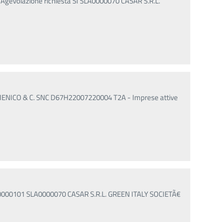
% Agevolazione richiesta SI SLA0000070 CASAR S.R.L.
NICO & C. SNC D67H22007220004 T2A - Imprese attive
LA0000101 SLA0000070 CASAR S.R.L. GREEN ITALY SOCIETÃ€