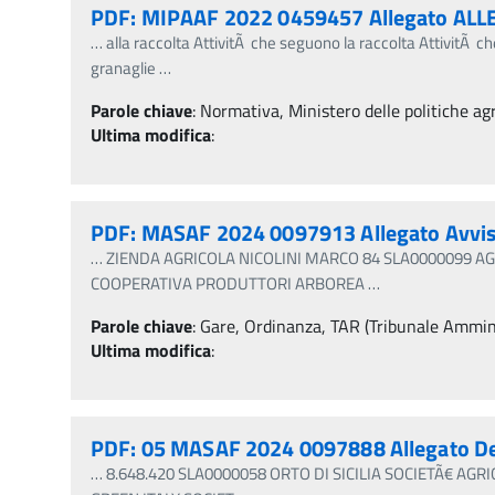
PDF: MIPAAF 2022 0459457 Allegato ALLE
…
alla raccolta AttivitÃ che seguono la raccolta AttivitÃ 
granaglie
…
Parole chiave
:
Normativa, Ministero delle politiche agr
Ultima modifica
:
PDF: MASAF 2024 0097913 Allegato Avviso 
…
ZIENDA AGRICOLA NICOLINI MARCO 84 SLA0000099 AGRI
COOPERATIVA PRODUTTORI ARBOREA
…
Parole chiave
:
Gare, Ordinanza, TAR (Tribunale Amminis
Ultima modifica
:
PDF: 05 MASAF 2024 0097888 Allegato D
…
8.648.420 SLA0000058 ORTO DI SICILIA SOCIETÃ€ AGRIC