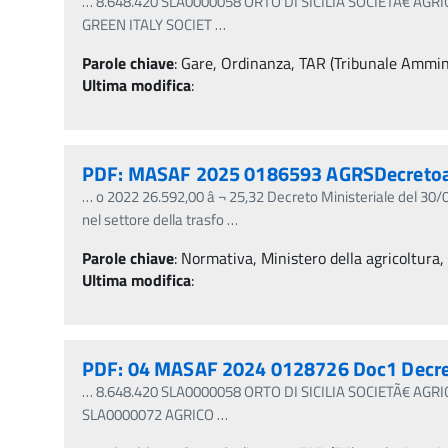
…
8.648.420 SLA0000058 ORTO DI SICILIA SOCIETÃ€ AGRIC
GREEN ITALY SOCIET
…
Parole chiave
:
Gare, Ordinanza, TAR (Tribunale Amminis
Ultima modifica
:
PDF: MASAF 2025 0186593 AGRSDecretoam
…
o 2022 26.592,00 â‚¬ 25,32 Decreto Ministeriale del
nel settore della trasfo
…
Parole chiave
:
Normativa, Ministero della agricoltura,
Ultima modifica
:
PDF: 04 MASAF 2024 0128726 Doc1 Decr
…
8.648.420 SLA0000058 ORTO DI SICILIA SOCIETÃ€ AGRIC
SLA0000072 AGRICO
…