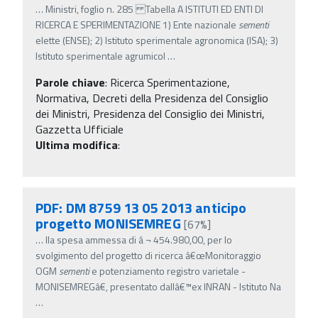
…
Ministri, foglio n. 285 Tabella A ISTITUTI ED ENTI DI
RICERCA E SPERIMENTAZIONE 1) Ente nazionale
sementi
elette (ENSE); 2) Istituto sperimentale agronomica (ISA); 3)
Istituto sperimentale agrumicol
…
Parole chiave
:
Ricerca Sperimentazione,
Normativa, Decreti della Presidenza del Consiglio
dei Ministri, Presidenza del Consiglio dei Ministri,
Gazzetta Ufficiale
Ultima modifica
:
PDF: DM 8759 13 05 2013 anticipo
progetto MONISEMREG
[67%]
…
lla spesa ammessa di â‚¬ 454.980,00, per lo
svolgimento del progetto di ricerca â€œMonitoraggio
OGM
sementi
e potenziamento registro varietale -
MONISEMREGâ€, presentato dallâ€™ex INRAN - Istituto Na
…