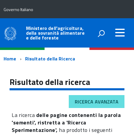
Governo Italiano
Ministero dell'agricoltura,
della sovranità alimentare
e delle foreste
Percorso
Home
Risultato della Ricerca
di
navigazione
Risultato della ricerca
RICERCA AVANZATA
La ricerca
delle pagine contenenti la parola
'sementi', ristretta a 'Ricerca
Sperimentazione',
ha prodotto i seguenti