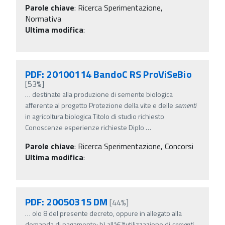
Parole chiave
:
Ricerca Sperimentazione,
Normativa
Ultima modifica
:
PDF: 20100114 BandoC RS ProViSeBio
[53%]
…
destinate alla produzione di semente biologica
afferente al progetto Protezione della vite e delle
sementi
in agricoltura biologica Titolo di studio richiesto
Conoscenze esperienze richieste Diplo
…
Parole chiave
:
Ricerca Sperimentazione, Concorsi
Ultima modifica
:
PDF: 20050315 DM
[44%]
…
olo 8 del presente decreto, oppure in allegato alla
domanda di pagamento; b) allâ€™utilizzazione di
sementi