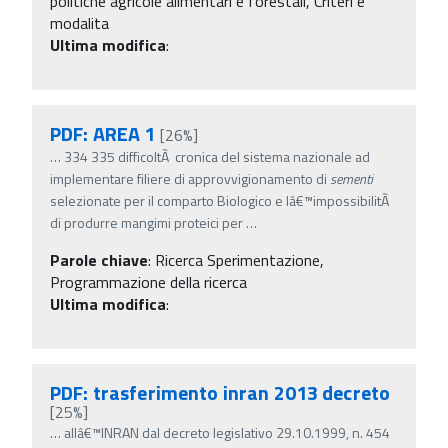
politiche agricole alimentari e forestali, Criteri e
modalita
Ultima modifica
:
PDF: AREA 1
[26%]
…
334 335 difficoltÃ cronica del sistema nazionale ad
implementare filiere di approvvigionamento di
sementi
selezionate per il comparto Biologico e lâ€™impossibilitÃ
di produrre mangimi proteici per
…
Parole chiave
:
Ricerca Sperimentazione,
Programmazione della ricerca
Ultima modifica
:
PDF: trasferimento inran 2013 decreto
[25%]
…
allâ€™INRAN dal decreto legislativo 29.10.1999, n. 454