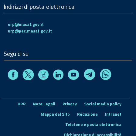
Indirizzi di posta elettronica
urp@masaf.gov.it
urp@pec.masaf.gov.it
Seguici su
Facebook
Instagram
Linkedin
Youtube
X
Telegram
Whatsapp
URP
Note Legali
Privacy
Social media policy
Mappa del Sito
Redazione
Intranet
Telefono e posta elettronica
Dichiarazione di accessibilità