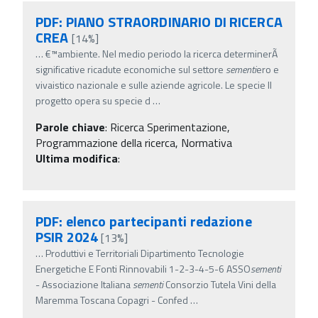
PDF: PIANO STRAORDINARIO DI RICERCA
CREA
[14%]
…
€™ambiente. Nel medio periodo la ricerca determinerÃ
significative ricadute economiche sul settore
sementi
ero e
vivaistico nazionale e sulle aziende agricole. Le specie Il
progetto opera su specie d
…
Parole chiave
:
Ricerca Sperimentazione,
Programmazione della ricerca, Normativa
Ultima modifica
:
PDF: elenco partecipanti redazione
PSIR 2024
[13%]
…
Produttivi e Territoriali Dipartimento Tecnologie
Energetiche E Fonti Rinnovabili 1-2-3-4-5-6 ASSO
sementi
- Associazione Italiana
sementi
Consorzio Tutela Vini della
Maremma Toscana Copagri - Confed
…