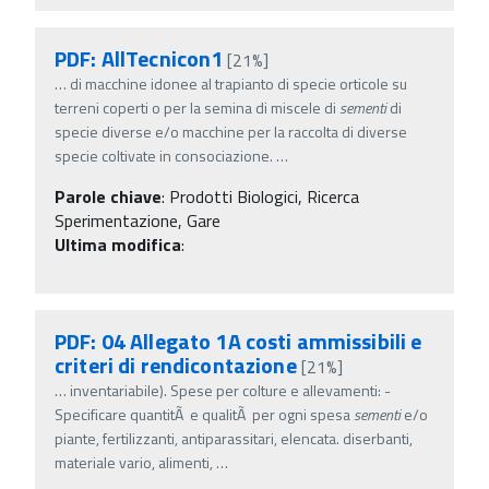
PDF: AllTecnicon1
[21%]
…
di macchine idonee al trapianto di specie orticole su
terreni coperti o per la semina di miscele di
sementi
di
specie diverse e/o macchine per la raccolta di diverse
specie coltivate in consociazione.
…
Parole chiave
:
Prodotti Biologici, Ricerca
Sperimentazione, Gare
Ultima modifica
:
PDF: 04 Allegato 1A costi ammissibili e
criteri di rendicontazione
[21%]
…
inventariabile). Spese per colture e allevamenti: -
Specificare quantitÃ e qualitÃ per ogni spesa
sementi
e/o
piante, fertilizzanti, antiparassitari, elencata. diserbanti,
materiale vario, alimenti,
…