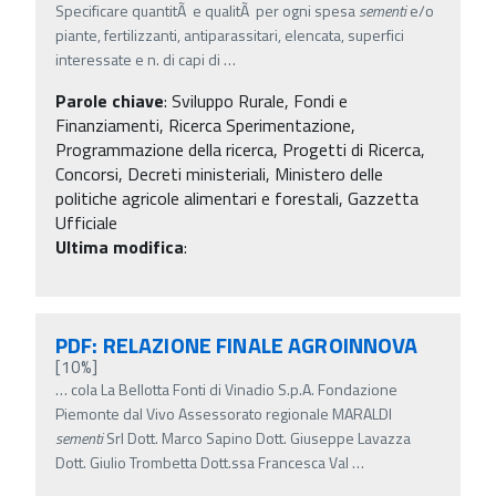
Specificare quantitÃ e qualitÃ per ogni spesa
sementi
e/o
piante, fertilizzanti, antiparassitari, elencata, superfici
interessate e n. di capi di
…
Parole chiave
:
Sviluppo Rurale, Fondi e
Finanziamenti, Ricerca Sperimentazione,
Programmazione della ricerca, Progetti di Ricerca,
Concorsi, Decreti ministeriali, Ministero delle
politiche agricole alimentari e forestali, Gazzetta
Ufficiale
Ultima modifica
:
PDF: RELAZIONE FINALE AGROINNOVA
[10%]
…
cola La Bellotta Fonti di Vinadio S.p.A. Fondazione
Piemonte dal Vivo Assessorato regionale MARALDI
sementi
Srl Dott. Marco Sapino Dott. Giuseppe Lavazza
Dott. Giulio Trombetta Dott.ssa Francesca Val
…