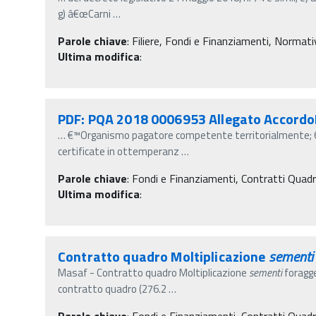
g) â€œCarni
…
Parole chiave
:
Filiere, Fondi e Finanziamenti, Normativ
Ultima modifica
:
PDF: PQA 2018 0006953 Allegato Accord
…
€™Organismo pagatore competente territorialmente; 6. a 
certificate in ottemperanz
…
Parole chiave
:
Fondi e Finanziamenti, Contratti Quad
Ultima modifica
:
Contratto quadro Moltiplicazione
sementi
Masaf - Contratto quadro Moltiplicazione
sementi
foragg
contratto quadro (276.2
…
Parole chiave
:
Fondi e Finanziamenti, Contratti Quad