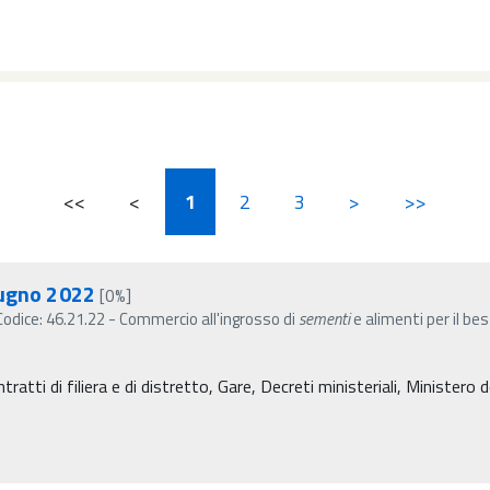
<<
<
1
2
3
>
>>
iugno 2022
[0%]
odice: 46.21.22 - Commercio all'ingrosso di
sementi
e alimenti per il be
atti di filiera e di distretto, Gare, Decreti ministeriali, Ministero de