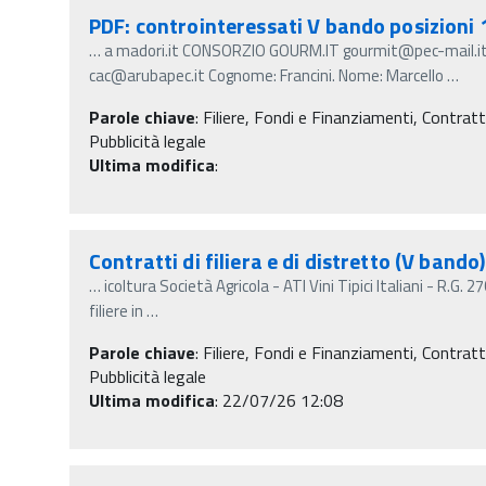
PDF: controinteressati V bando posizioni 
…
a madori.it CONSORZIO GOURM.IT gourmit@pec-mail.
cac@arubapec.it Cognome: Francini. Nome: Marcello
…
Parole chiave
:
Filiere, Fondi e Finanziamenti, Contratti
Pubblicità legale
Ultima modifica
:
Contratti di filiera e di distretto (V band
…
icoltura Società Agricola - ATI Vini Tipici Italiani - R.G
filiere in
…
Parole chiave
:
Filiere, Fondi e Finanziamenti, Contratti
Pubblicità legale
Ultima modifica
: 22/07/26 12:08