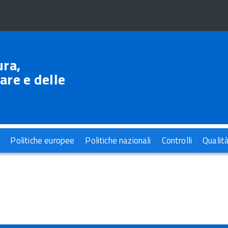
ura,
are e delle
Politiche europee
Politiche nazionali
Controlli
Qualit