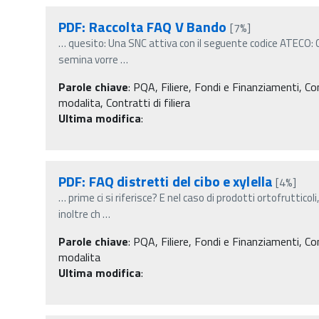
PDF: Raccolta FAQ V Bando
[7%]
…
quesito: Una SNC attiva con il seguente codice ATECO: C
semina vorre
…
Parole chiave
:
PQA, Filiere, Fondi e Finanziamenti, Contr
modalita, Contratti di filiera
Ultima modifica
:
PDF: FAQ distretti del cibo e xylella
[4%]
…
prime ci si riferisce? E nel caso di prodotti ortofruttico
inoltre ch
…
Parole chiave
:
PQA, Filiere, Fondi e Finanziamenti, Contr
modalita
Ultima modifica
: