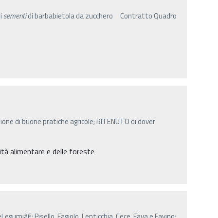
di
sementi
di barbabietola da zucchero Contratto Quadro
ione di buone pratiche agricole; RITENUTO di dover
nità alimentare e delle foreste
Legumiâ€: Pisello, Fagiolo, Lenticchia, Cece, Fava e Favino;