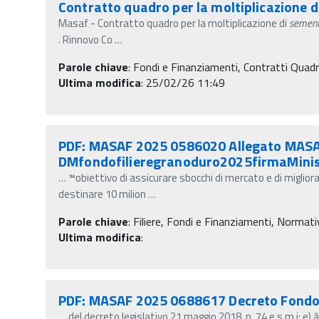
Contratto quadro per la moltiplicazione d
Masaf - Contratto quadro per la moltiplicazione di
sement
. Rinnovo Co
…
Parole chiave
:
Fondi e Finanziamenti, Contratti Quad
Ultima modifica
: 25/02/26 11:49
PDF: MASAF 2025 0586020 Allegato MAS
DMfondofilieregranoduro2025firmaMinis
…
™obiettivo di assicurare sbocchi di mercato e di miglior
destinare 10 milion
…
Parole chiave
:
Filiere, Fondi e Finanziamenti, Normativ
Ultima modifica
:
PDF: MASAF 2025 0688617 Decreto Fondo 
…
del decreto legislativo 21 maggio 2018, n. 74 e s.m.i;