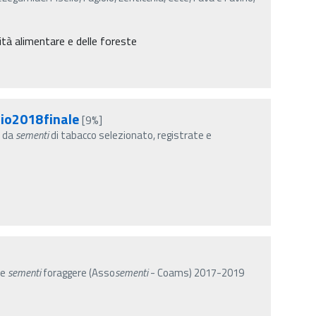
nità alimentare e delle foreste
io2018finale
[9%]
e da
sementi
di tabacco selezionato, registrate e
ne
sementi
foraggere (Asso
sementi
- Coams) 2017-2019