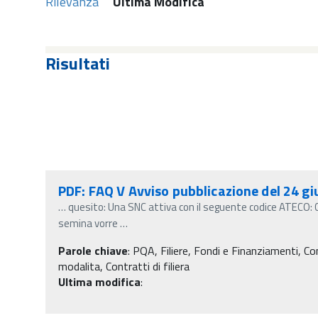
Rilevanza
Ultima Modifica
Risultati
PDF: FAQ V Avviso pubblicazione del 24 g
…
quesito: Una SNC attiva con il seguente codice ATECO: C
semina vorre
…
Parole chiave
:
PQA, Filiere, Fondi e Finanziamenti, Contr
modalita, Contratti di filiera
Ultima modifica
: