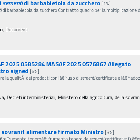
i
sementi
di barbabietola da zucchero
[1%]
i
di barbabietola da zucchero Contratto quadro per la moltiplicazione 
ro, Documenti
AF 2025 0585284 MASAF 2025 0576867 Allegato
tro signed
[6%]
are la qualitÃ dei prodotti con lâ€™uso di
sementi
certificate e lâ€™adoz
a, Decreti interministeriali, Ministero della agricoltura, della sovra
sovranit alimentare firmato Ministro
[3%]
 e) â€œFrumento teneroâ€: frumento tenero da
sementi
certificate; f) â€œ