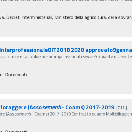
a, Decreti interministeriali, Ministero della agricoltura, della sovra
oInterprofessionaleOIT2018 2020 approvato9genna
fornire e far utilizzare ai propri associati
sementi
o piante ottenut
ro, Documenti
foraggere (Asso
sementi
- Coams) 2017-2019
[71%]
ere (Asso
sementi
- Coams) 2017-2019 Contratto quadro Moltiplicazio
ro, Documenti