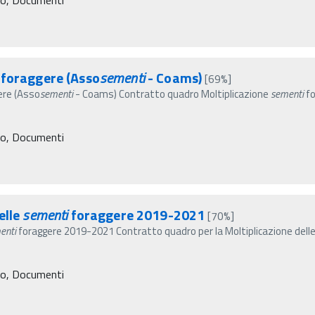
foraggere (Asso
sementi
- Coams)
[69%]
ere (Asso
sementi
- Coams) Contratto quadro Moltiplicazione
sementi
fo
ro, Documenti
elle
sementi
foraggere 2019-2021
[70%]
enti
foraggere 2019-2021 Contratto quadro per la Moltiplicazione dell
ro, Documenti