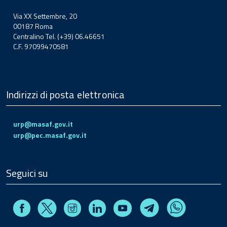
Via XX Settembre, 20
00187 Roma
Centralino Tel. (+39) 06.46651
C.F. 97099470581
Indirizzi di posta elettronica
urp@masaf.gov.it
urp@pec.masaf.gov.it
Seguici su
Facebook
Instagram
Linkedin
Youtube
X
Telegram
Whatsapp