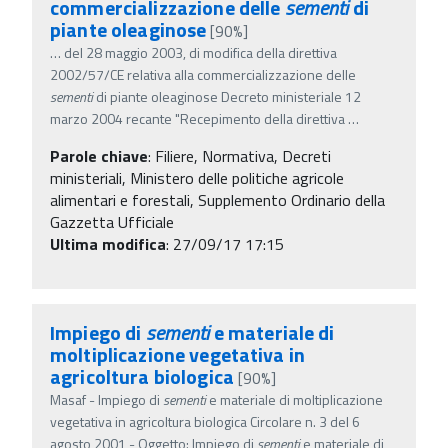
commercializzazione delle
sementi
di
piante oleaginose
[90%]
…
del 28 maggio 2003, di modifica della direttiva
2002/57/CE relativa alla commercializzazione delle
sementi
di piante oleaginose Decreto ministeriale 12
marzo 2004 recante "Recepimento della direttiva
…
Parole chiave
:
Filiere, Normativa, Decreti
ministeriali, Ministero delle politiche agricole
alimentari e forestali, Supplemento Ordinario della
Gazzetta Ufficiale
Ultima modifica
: 27/09/17 17:15
Impiego di
sementi
e materiale di
moltiplicazione vegetativa in
agricoltura biologica
[90%]
Masaf - Impiego di
sementi
e materiale di moltiplicazione
vegetativa in agricoltura biologica Circolare n. 3 del 6
agosto 2001 - Oggetto: Impiego di
sementi
e materiale di