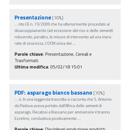
Presentazione
[70%]
…
nto CE n. 73/2009 che ha ulteriormente proceduto al
disaccoppiamento (ad eccezione del riso e delle
sementi
)
riducendo, peraltro, le misure di intervento ad una mera
rete di sicurezza. L'OCM unica dei
…
Parole chiave
:
Presentazione, Cereali e
Trasformati
Ultima modifica
: 05/02/18 15:01
PDF: asparago bianco bassano
[70%]
…
ci. In una leggenda trascritta si racconta che S. Antonio
da Padova aveva portato dall'Africa delle
sementi
di
asparago. Recatosi a Bassano per ammansire il tiranno
Ezzelino, concludeva positivamente
…
Parole chiave
:
Disciplinari produzione prodotti,