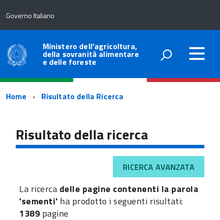
Governo Italiano
Ministero dell'agricoltura,
della sovranità alimentare
e delle foreste
Percorso
Home
Risultato della Ricerca
di
navigazione
Risultato della ricerca
RICERCA AVANZATA
La ricerca
delle pagine contenenti la parola
'sementi'
ha prodotto i seguenti risultati:
1389
pagine