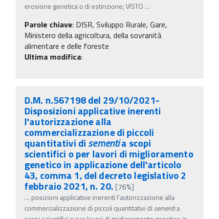
erosione genetica o di estinzione; VISTO
…
Parole chiave
:
DISR, Sviluppo Rurale, Gare,
Ministero della agricoltura, della sovranità
alimentare e delle foreste
Ultima modifica
:
D.M. n.567198 del 29/10/2021-
Disposizioni applicative inerenti
l'autorizzazione alla
commercializzazione di piccoli
quantitativi di
sementi
a scopi
scientifici o per lavori di miglioramento
genetico in applicazione dell'articolo
43, comma 1, del decreto legislativo 2
febbraio 2021, n. 20.
[76%]
…
posizioni applicative inerenti l'autorizzazione alla
commercializzazione di piccoli quantitativi di
sementi
a
scopi scientifici o per lavori di miglioramento genetico in