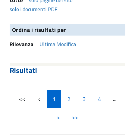
tutte
solo pagine del sito
solo i documenti PDF
Ordina i risultati per
Rilevanza
Ultima Modifica
Risultati
<<
<
1
2
3
4
...
>
>>