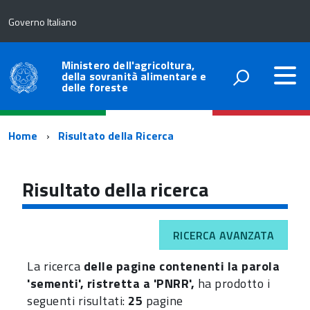
Governo Italiano
Ministero dell'agricoltura,
della sovranità alimentare e
delle foreste
Percorso
Home
Risultato della Ricerca
di
navigazione
Risultato della ricerca
RICERCA AVANZATA
La ricerca
delle pagine contenenti la parola
'sementi', ristretta a 'PNRR',
ha prodotto i
seguenti risultati:
25
pagine