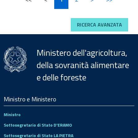
RICERCA AVANZATA
Ministero dell'agricoltura,
della sovranità alimentare
e delle foreste
Menu
Footer
Ministro e Ministero
Ministro
Sottosegretario di Stato D'ERAMO
Sottosegretario di Stato LA PIETRA