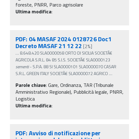
foreste, PNRR, Parco agrisolare
Ultima modifica
:
PDF: 04 MASAF 2024 0128726 Doc1
Decreto MASAF 21 12 22
[2%]
…
8.648.420 SLA0000058 ORTO DI SICILIA SOCIETÃ€
AGRICOLA S.R.L. 84 85 S.I.S. SOCIETÃ€ SLA0000123
sementi
- S.P.A. 88 SI SLA0000101 SLA0000070 CASAR
S.R.L. GREEN ITALY SOCIETÃ€ SLA0000072 AGRICO
…
Parole chiave
:
Gare, Ordinanza, TAR (Tribunale
Amministrativo Regionale), Pubblicità legale, PNRR,
Logistica
Ultima modifica
:
PDF: Avviso di notificazione per