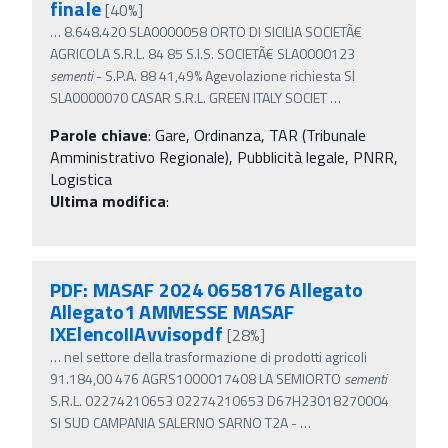
finale
[40%]
…
8.648.420 SLA0000058 ORTO DI SICILIA SOCIETÃ€
AGRICOLA S.R.L. 84 85 S.I.S. SOCIETÃ€ SLA0000123
sementi
- S.P.A. 88 41,49% Agevolazione richiesta SI
SLA0000070 CASAR S.R.L. GREEN ITALY SOCIET
…
Parole chiave
:
Gare, Ordinanza, TAR (Tribunale
Amministrativo Regionale), Pubblicità legale, PNRR,
Logistica
Ultima modifica
:
PDF: MASAF 2024 0658176 Allegato
Allegato1 AMMESSE MASAF
IXElencoIIAvvisopdf
[28%]
…
nel settore della trasformazione di prodotti agricoli
91.184,00 476 AGRS1000017408 LA SEMIORTO
sementi
S.R.L. 02274210653 02274210653 D67H23018270004
SI SUD CAMPANIA SALERNO SARNO T2A -
…