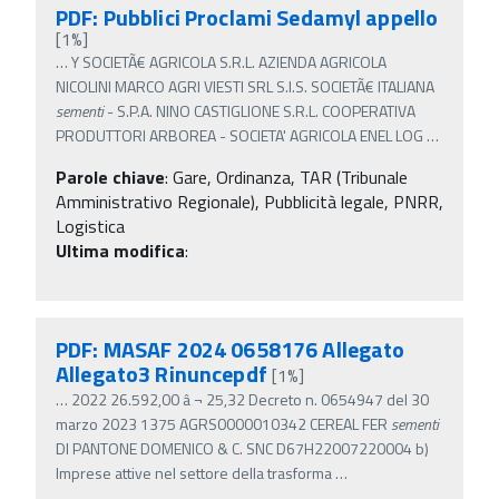
PDF: Pubblici Proclami Sedamyl appello
[1%]
…
Y SOCIETÃ€ AGRICOLA S.R.L. AZIENDA AGRICOLA
NICOLINI MARCO AGRI VIESTI SRL S.I.S. SOCIETÃ€ ITALIANA
sementi
- S.P.A. NINO CASTIGLIONE S.R.L. COOPERATIVA
PRODUTTORI ARBOREA - SOCIETA' AGRICOLA ENEL LOG
…
Parole chiave
:
Gare, Ordinanza, TAR (Tribunale
Amministrativo Regionale), Pubblicità legale, PNRR,
Logistica
Ultima modifica
:
PDF: MASAF 2024 0658176 Allegato
Allegato3 Rinuncepdf
[1%]
…
2022 26.592,00 â‚¬ 25,32 Decreto n. 0654947 del 30
marzo 2023 1375 AGRS0000010342 CEREAL FER
sementi
DI PANTONE DOMENICO & C. SNC D67H22007220004 b)
Imprese attive nel settore della trasforma
…