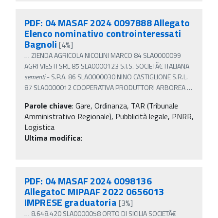
PDF: 04 MASAF 2024 0097888 Allegato
Elenco nominativo controinteressati
Bagnoli
[4%]
…
ZIENDA AGRICOLA NICOLINI MARCO 84 SLA0000099
AGRI VIESTI SRL 85 SLA0000123 S.I.S. SOCIETÃ€ ITALIANA
sementi
- S.P.A. 86 SLA0000030 NINO CASTIGLIONE S.R.L.
87 SLA0000012 COOPERATIVA PRODUTTORI ARBOREA
…
Parole chiave
:
Gare, Ordinanza, TAR (Tribunale
Amministrativo Regionale), Pubblicità legale, PNRR,
Logistica
Ultima modifica
:
PDF: 04 MASAF 2024 0098136
AllegatoC MIPAAF 2022 0656013
IMPRESE graduatoria
[3%]
…
8.648.420 SLA0000058 ORTO DI SICILIA SOCIETÃ€