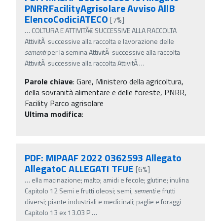
PNRRFacilityAgrisolare Avviso AllB
ElencoCodiciATECO
[7%]
…
COLTURA E ATTIVITÃ€ SUCCESSIVE ALLA RACCOLTA
AttivitÃ successive alla raccolta e lavorazione delle
sementi
per la semina AttivitÃ successive alla raccolta
AttivitÃ successive alla raccolta AttivitÃ
…
Parole chiave
:
Gare, Ministero della agricoltura,
della sovranità alimentare e delle foreste, PNRR,
Facility Parco agrisolare
Ultima modifica
:
PDF: MIPAAF 2022 0362593 Allegato
AllegatoC ALLEGATI TFUE
[6%]
…
ella macinazione; malto; amidi e fecole; glutine; inulina
Capitolo 12 Semi e frutti oleosi; semi,
sementi
e frutti
diversi; piante industriali e medicinali; paglie e foraggi
Capitolo 13 ex 13.03 P
…