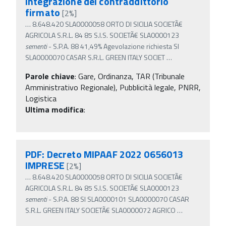
integrazione del contraddittorio
firmato
[2%]
…
8.648.420 SLA0000058 ORTO DI SICILIA SOCIETÃ€
AGRICOLA S.R.L. 84 85 S.I.S. SOCIETÃ€ SLA0000123
sementi
- S.P.A. 88 41,49% Agevolazione richiesta SI
SLA0000070 CASAR S.R.L. GREEN ITALY SOCIET
…
Parole chiave
:
Gare, Ordinanza, TAR (Tribunale
Amministrativo Regionale), Pubblicità legale, PNRR,
Logistica
Ultima modifica
:
PDF: Decreto MIPAAF 2022 0656013
IMPRESE
[2%]
…
8.648.420 SLA0000058 ORTO DI SICILIA SOCIETÃ€
AGRICOLA S.R.L. 84 85 S.I.S. SOCIETÃ€ SLA0000123
sementi
- S.P.A. 88 SI SLA0000101 SLA0000070 CASAR
S.R.L. GREEN ITALY SOCIETÃ€ SLA0000072 AGRICO
…