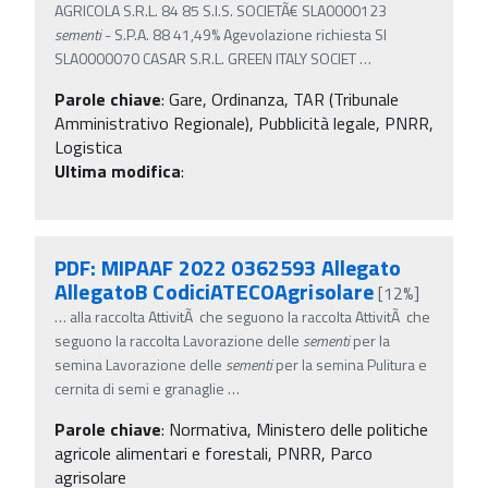
AGRICOLA S.R.L. 84 85 S.I.S. SOCIETÃ€ SLA0000123
sementi
- S.P.A. 88 41,49% Agevolazione richiesta SI
SLA0000070 CASAR S.R.L. GREEN ITALY SOCIET
…
Parole chiave
:
Gare, Ordinanza, TAR (Tribunale
Amministrativo Regionale), Pubblicità legale, PNRR,
Logistica
Ultima modifica
:
PDF: MIPAAF 2022 0362593 Allegato
AllegatoB CodiciATECOAgrisolare
[12%]
…
alla raccolta AttivitÃ che seguono la raccolta AttivitÃ che
seguono la raccolta Lavorazione delle
sementi
per la
semina Lavorazione delle
sementi
per la semina Pulitura e
cernita di semi e granaglie
…
Parole chiave
:
Normativa, Ministero delle politiche
agricole alimentari e forestali, PNRR, Parco
agrisolare