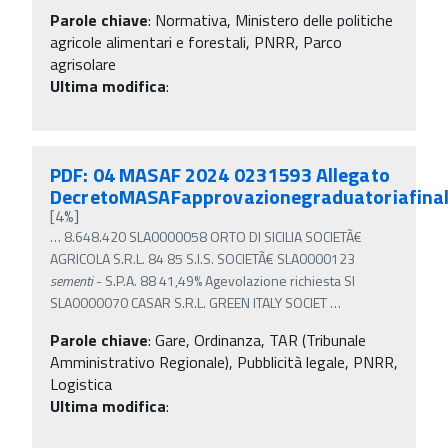
Parole chiave
:
Normativa, Ministero delle politiche
agricole alimentari e forestali, PNRR, Parco
agrisolare
Ultima modifica
:
PDF: 04 MASAF 2024 0231593 Allegato
DecretoMASAFapprovazionegraduatoriafina
[4%]
…
8.648.420 SLA0000058 ORTO DI SICILIA SOCIETÃ€
AGRICOLA S.R.L. 84 85 S.I.S. SOCIETÃ€ SLA0000123
sementi
- S.P.A. 88 41,49% Agevolazione richiesta SI
SLA0000070 CASAR S.R.L. GREEN ITALY SOCIET
…
Parole chiave
:
Gare, Ordinanza, TAR (Tribunale
Amministrativo Regionale), Pubblicità legale, PNRR,
Logistica
Ultima modifica
: