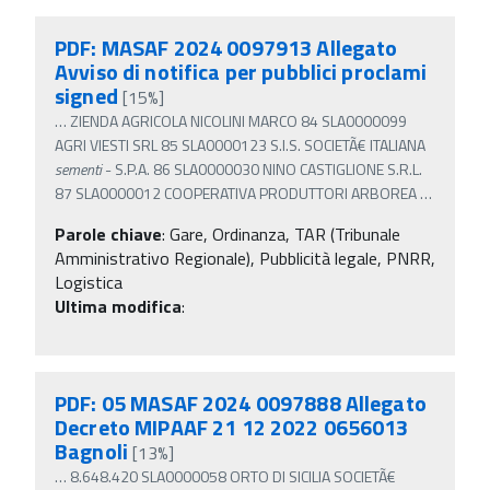
PDF: MASAF 2024 0097913 Allegato
Avviso di notifica per pubblici proclami
signed
[15%]
…
ZIENDA AGRICOLA NICOLINI MARCO 84 SLA0000099
AGRI VIESTI SRL 85 SLA0000123 S.I.S. SOCIETÃ€ ITALIANA
sementi
- S.P.A. 86 SLA0000030 NINO CASTIGLIONE S.R.L.
87 SLA0000012 COOPERATIVA PRODUTTORI ARBOREA
…
Parole chiave
:
Gare, Ordinanza, TAR (Tribunale
Amministrativo Regionale), Pubblicità legale, PNRR,
Logistica
Ultima modifica
:
PDF: 05 MASAF 2024 0097888 Allegato
Decreto MIPAAF 21 12 2022 0656013
Bagnoli
[13%]
…
8.648.420 SLA0000058 ORTO DI SICILIA SOCIETÃ€