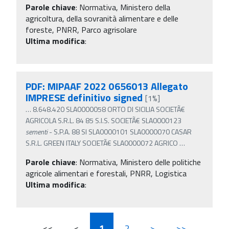
Parole chiave
:
Normativa, Ministero della
agricoltura, della sovranità alimentare e delle
foreste, PNRR, Parco agrisolare
Ultima modifica
:
PDF: MIPAAF 2022 0656013 Allegato
IMPRESE definitivo signed
[1%]
…
8.648.420 SLA0000058 ORTO DI SICILIA SOCIETÃ€
AGRICOLA S.R.L. 84 85 S.I.S. SOCIETÃ€ SLA0000123
sementi
- S.P.A. 88 SI SLA0000101 SLA0000070 CASAR
S.R.L. GREEN ITALY SOCIETÃ€ SLA0000072 AGRICO
…
Parole chiave
:
Normativa, Ministero delle politiche
agricole alimentari e forestali, PNRR, Logistica
Ultima modifica
:
<<
<
1
2
>
>>