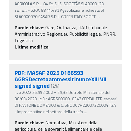
AGRICOLA S.R.L. 84 85 S.I.S. SOCIETÃ€ SLA0000123
sementi
- S.P.A. 88 41,49% Agevolazione richiesta SI
SLA0000070 CASAR S.R.L. GREEN ITALY SOCIET
…
Parole chiave
:
Gare, Ordinanza, TAR (Tribunale
Amministrativo Regionale), Pubblicità legale, PNRR,
Logistica
Ultima modifica
:
PDF: MASAF 2025 0186593
AGRSDecretoammessirinunceXIII VII
signed signed
[2%]
…
o 2022 26.592,00 â‚¬ 25,32 Decreto Ministeriale del
30/03/2023 1537 AGRS0000010342 CEREAL FER
sementi
DI PANTONE DOMENICO & C. SNC D67H22007220004 T2A
- Imprese attive nel settore della trasfo
…
Parole chiave
:
Normativa, Ministero della
agricoltura, della sovranità alimentare e delle