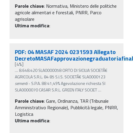
Parole chiave
:
Normativa, Ministero delle politiche
agricole alimentari e forestali, PNRR, Parco
agrisolare
Ultima modifica
:
PDF: 04 MASAF 2024 0231593 Allegato
DecretoMASAFapprovazionegraduatoriafina
[4%]
…
8.648.420 SLA0000058 ORTO DI SICILIA SOCIETÃ€
AGRICOLA S.R.L. 84 85 S.I.S. SOCIETÃ€ SLA0000123
sementi
- S.P.A. 88 41,49% Agevolazione richiesta SI
SLA0000070 CASAR S.R.L. GREEN ITALY SOCIET
…
Parole chiave
:
Gare, Ordinanza, TAR (Tribunale
Amministrativo Regionale), Pubblicità legale, PNRR,
Logistica
Ultima modifica
: