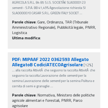
AGRICOLA S.R.L. 84 85 S.I.S. SOCIETÃ€ SLA0000123
sementi
- S.P.A. 88 41,49% Agevolazione richiesta SI
SLA0000070 CASAR S.R.L. GREEN ITALY SOCIET
…
Parole chiave
:
Gare, Ordinanza, TAR (Tribunale
Amministrativo Regionale), Pubblicità legale, PNRR,
Logistica
Ultima modifica
:
PDF: MIPAAF 2022 0362593 Allegato
AllegatoB CodiciATECOAgrisolare
[12%]
…
alla raccolta AttivitÃ che seguono la raccolta AttivitÃ che
seguono la raccolta Lavorazione delle
sementi
per la
semina Lavorazione delle
sementi
per la semina Pulitura e
cernita di semi e granaglie
…
Parole chiave
:
Normativa, Ministero delle politiche
agricole alimentari e forestali, PNRR, Parco
agrisolare