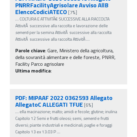
PNRRFacilityAgrisolare Avviso AllB
ElencoCodiciATECO
[7%]
…
COLTURA E ATTIVITÃ€ SUCCESSIVE ALLA RACCOLTA
AttivitÃ successive alla raccolta e lavorazione delle
sementi
per la semina AttivitÃ successive alla raccolta
AttivitÃ successive alla raccolta AttivitÃ
…
Parole chiave
:
Gare, Ministero della agricoltura,
della sovranità alimentare e delle foreste, PNRR,
Facility Parco agrisolare
Ultima modifica
:
PDF: MIPAAF 2022 0362593 Allegato
AllegatoC ALLEGATI TFUE
[6%]
…
ella macinazione; malto; amidi e fecole; glutine; inulina
Capitolo 12 Semi e frutti oleosi; semi,
sementi
e frutti
diversi; piante industriali e medicinali; paglie e foraggi
Capitolo 13 ex 13.03 P
…