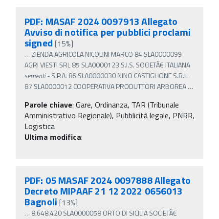
PDF: MASAF 2024 0097913 Allegato
Avviso di notifica per pubblici proclami
signed
[15%]
…
ZIENDA AGRICOLA NICOLINI MARCO 84 SLA0000099
AGRI VIESTI SRL 85 SLA0000123 S.I.S. SOCIETÃ€ ITALIANA
sementi
- S.P.A. 86 SLA0000030 NINO CASTIGLIONE S.R.L.
87 SLA0000012 COOPERATIVA PRODUTTORI ARBOREA
…
Parole chiave
:
Gare, Ordinanza, TAR (Tribunale
Amministrativo Regionale), Pubblicità legale, PNRR,
Logistica
Ultima modifica
:
PDF: 05 MASAF 2024 0097888 Allegato
Decreto MIPAAF 21 12 2022 0656013
Bagnoli
[13%]
…
8.648.420 SLA0000058 ORTO DI SICILIA SOCIETÃ€