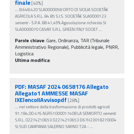
finale
[40%]
…
8.648.420 SLA0000058 ORTO DI SICILIA SOCIETÃ€
AGRICOLA S.R.L. 84 85 S.I.S. SOCIETÃ€ SLA0000123
sementi
- S.P.A. 88 41,49% Agevolazione richiesta SI
SLA0000070 CASAR S.R.L. GREEN ITALY SOCIET
…
Parole chiave
:
Gare, Ordinanza, TAR (Tribunale
Amministrativo Regionale), Pubblicità legale, PNRR,
Logistica
Ultima modifica
:
PDF: MASAF 2024 0658176 Allegato
Allegato1 AMMESSE MASAF
IXElencoIIAvvisopdf
[28%]
…
nel settore della trasformazione di prodotti agricoli
91.184,00 476 AGRS1000017408 LA SEMIORTO
sementi
S.R.L. 02274210653 02274210653 D67H23018270004
SI SUD CAMPANIA SALERNO SARNO T2A -
…