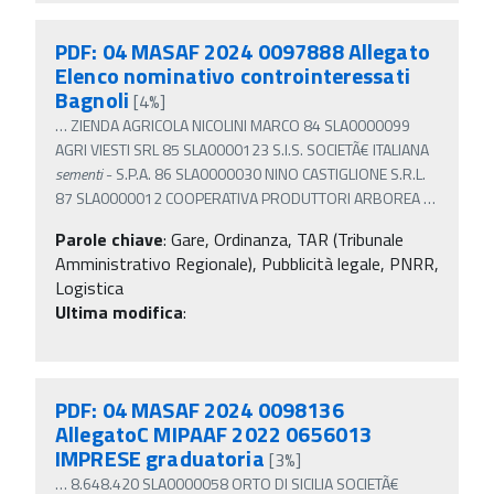
PDF: 04 MASAF 2024 0097888 Allegato
Elenco nominativo controinteressati
Bagnoli
[4%]
…
ZIENDA AGRICOLA NICOLINI MARCO 84 SLA0000099
AGRI VIESTI SRL 85 SLA0000123 S.I.S. SOCIETÃ€ ITALIANA
sementi
- S.P.A. 86 SLA0000030 NINO CASTIGLIONE S.R.L.
87 SLA0000012 COOPERATIVA PRODUTTORI ARBOREA
…
Parole chiave
:
Gare, Ordinanza, TAR (Tribunale
Amministrativo Regionale), Pubblicità legale, PNRR,
Logistica
Ultima modifica
:
PDF: 04 MASAF 2024 0098136
AllegatoC MIPAAF 2022 0656013
IMPRESE graduatoria
[3%]
…
8.648.420 SLA0000058 ORTO DI SICILIA SOCIETÃ€