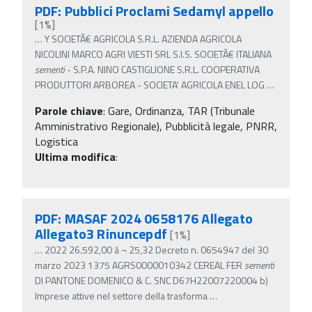
PDF: Pubblici Proclami Sedamyl appello
[1%]
…
Y SOCIETÃ€ AGRICOLA S.R.L. AZIENDA AGRICOLA
NICOLINI MARCO AGRI VIESTI SRL S.I.S. SOCIETÃ€ ITALIANA
sementi
- S.P.A. NINO CASTIGLIONE S.R.L. COOPERATIVA
PRODUTTORI ARBOREA - SOCIETA' AGRICOLA ENEL LOG
…
Parole chiave
:
Gare, Ordinanza, TAR (Tribunale
Amministrativo Regionale), Pubblicità legale, PNRR,
Logistica
Ultima modifica
:
PDF: MASAF 2024 0658176 Allegato
Allegato3 Rinuncepdf
[1%]
…
2022 26.592,00 â‚¬ 25,32 Decreto n. 0654947 del 30
marzo 2023 1375 AGRS0000010342 CEREAL FER
sementi
DI PANTONE DOMENICO & C. SNC D67H22007220004 b)
Imprese attive nel settore della trasforma
…