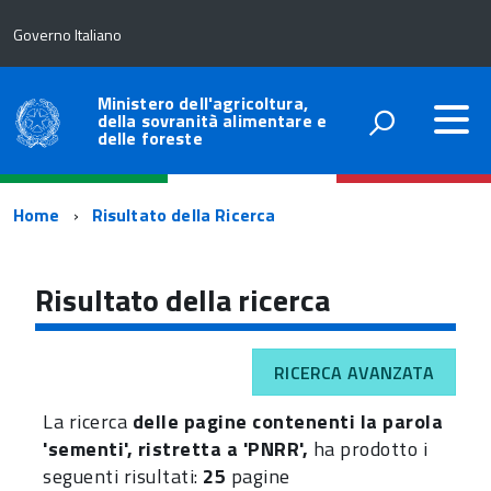
Governo Italiano
Ministero dell'agricoltura,
della sovranità alimentare e
delle foreste
Percorso
Home
Risultato della Ricerca
di
navigazione
Risultato della ricerca
RICERCA AVANZATA
La ricerca
delle pagine contenenti la parola
'sementi', ristretta a 'PNRR',
ha prodotto i
seguenti risultati:
25
pagine