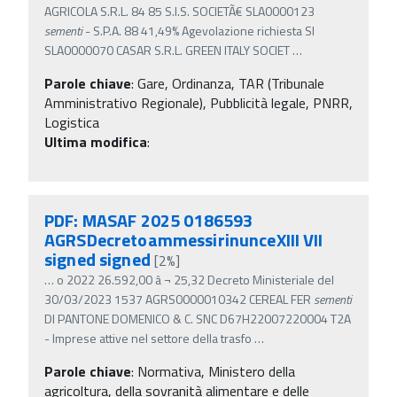
AGRICOLA S.R.L. 84 85 S.I.S. SOCIETÃ€ SLA0000123
sementi
- S.P.A. 88 41,49% Agevolazione richiesta SI
SLA0000070 CASAR S.R.L. GREEN ITALY SOCIET
…
Parole chiave
:
Gare, Ordinanza, TAR (Tribunale
Amministrativo Regionale), Pubblicità legale, PNRR,
Logistica
Ultima modifica
:
PDF: MASAF 2025 0186593
AGRSDecretoammessirinunceXIII VII
signed signed
[2%]
…
o 2022 26.592,00 â‚¬ 25,32 Decreto Ministeriale del
30/03/2023 1537 AGRS0000010342 CEREAL FER
sementi
DI PANTONE DOMENICO & C. SNC D67H22007220004 T2A
- Imprese attive nel settore della trasfo
…
Parole chiave
:
Normativa, Ministero della
agricoltura, della sovranità alimentare e delle