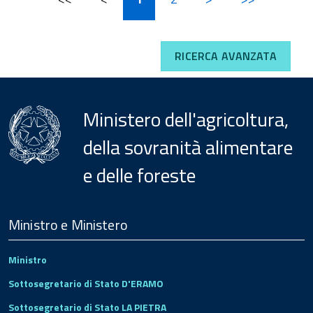
RICERCA AVANZATA
Ministero dell'agricoltura,
della sovranità alimentare
e delle foreste
Menu
Footer
Ministro e Ministero
Ministro
Sottosegretario di Stato D'ERAMO
Sottosegretario di Stato LA PIETRA