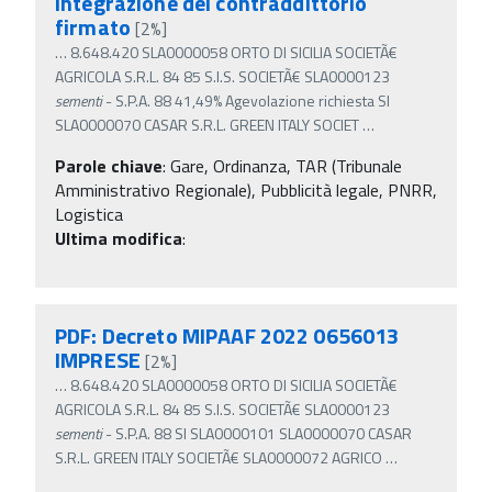
integrazione del contraddittorio
firmato
[2%]
…
8.648.420 SLA0000058 ORTO DI SICILIA SOCIETÃ€
AGRICOLA S.R.L. 84 85 S.I.S. SOCIETÃ€ SLA0000123
sementi
- S.P.A. 88 41,49% Agevolazione richiesta SI
SLA0000070 CASAR S.R.L. GREEN ITALY SOCIET
…
Parole chiave
:
Gare, Ordinanza, TAR (Tribunale
Amministrativo Regionale), Pubblicità legale, PNRR,
Logistica
Ultima modifica
:
PDF: Decreto MIPAAF 2022 0656013
IMPRESE
[2%]
…
8.648.420 SLA0000058 ORTO DI SICILIA SOCIETÃ€
AGRICOLA S.R.L. 84 85 S.I.S. SOCIETÃ€ SLA0000123
sementi
- S.P.A. 88 SI SLA0000101 SLA0000070 CASAR
S.R.L. GREEN ITALY SOCIETÃ€ SLA0000072 AGRICO
…