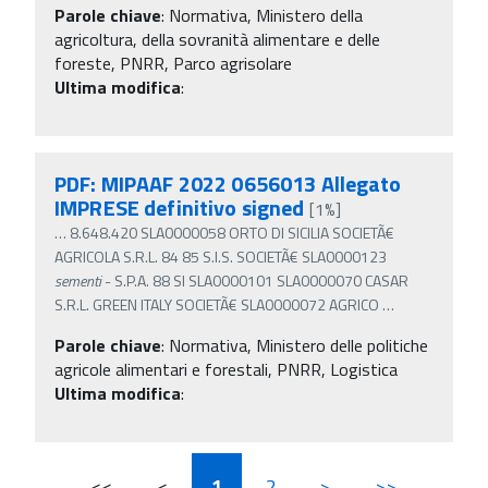
Parole chiave
:
Normativa, Ministero della
agricoltura, della sovranità alimentare e delle
foreste, PNRR, Parco agrisolare
Ultima modifica
:
PDF: MIPAAF 2022 0656013 Allegato
IMPRESE definitivo signed
[1%]
…
8.648.420 SLA0000058 ORTO DI SICILIA SOCIETÃ€
AGRICOLA S.R.L. 84 85 S.I.S. SOCIETÃ€ SLA0000123
sementi
- S.P.A. 88 SI SLA0000101 SLA0000070 CASAR
S.R.L. GREEN ITALY SOCIETÃ€ SLA0000072 AGRICO
…
Parole chiave
:
Normativa, Ministero delle politiche
agricole alimentari e forestali, PNRR, Logistica
Ultima modifica
:
<<
<
1
2
>
>>