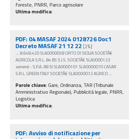
foreste, PNRR, Parco agrisolare
Ultima modifica
:
PDF: 04 MASAF 2024 0128726 Doc1
Decreto MASAF 21 12 22
[2%]
…
8.648.420 SLA0000058 ORTO DI SICILIA SOCIETÃ€
AGRICOLA S.R.L. 84 85 S.I.S. SOCIETÃ€ SLA0000123
sementi
- S.P.A. 88 SI SLA0000101 SLA0000070 CASAR
S.R.L. GREEN ITALY SOCIETÃ€ SLA0000072 AGRICO
…
Parole chiave
:
Gare, Ordinanza, TAR (Tribunale
Amministrativo Regionale), Pubblicità legale, PNRR,
Logistica
Ultima modifica
:
PDF: Avviso di notificazione per