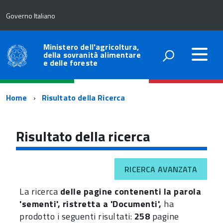
Governo Italiano
Ministero dell'agricoltura,
della sovranità alimentare
e delle foreste
Percorso
Home
Risultato della Ricerca
di
navigazione
Risultato della ricerca
RICERCA AVANZATA
La ricerca
delle pagine contenenti la parola
'sementi', ristretta a 'Documenti',
ha
prodotto i seguenti risultati:
258
pagine