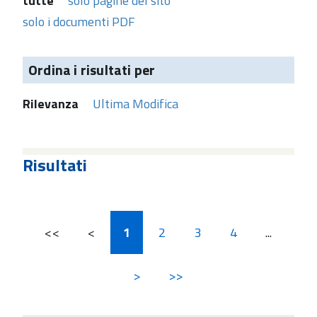
tutte
solo pagine del sito
solo i documenti PDF
Ordina i risultati per
Rilevanza
Ultima Modifica
Risultati
<<
<
1
2
3
4
...
>
>>