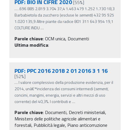
PDF: BIO IN CIFRE 2020
[55%]
…
.696 885 2.819 3.704 37,4 1.463 479 1.252 1.730 18,3
Barbabietola da zucchero (escluse le
sementi
) 432 95 925
1.020 135,9 Altre piante da radice 801 311 643 954 19,1
COLTURE INDU
…
Parole chiave
:
OCM unica, Documenti
Ultima modifica
:
PDF: PPC 2016 2018 2 01 2016 3 1 16
[52%]
…
l valore complessivo della produzione evidenzia, per il
2014, unâ€™incidenza dei consumi intermedi (
sementi
,
concimi, mangimi, energia, servizi e altri mezzi di uso
corrente) del 40,3%. I contributi e
…
Parole chiave
:
Documenti, Decreti ministeriali,
Ministero delle politiche agricole alimentari e
forestali, Pubblicità legale, Piano anticorruzione