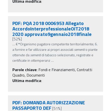
Ultima modifica
:
PDF: PQA 2018 0006953 Allegato
AccordoInterprofessionaleOIT2018
2020 approvato9gennaio2018finale
[52%]
…
€™Organismo pagatore competente territorialmente; 6.
a fornire e far utilizzare ai propri associati
sementi
o piante
ottenute da
sementi
di tabacco selezionato, registrate e
certificate in ottemperanz
…
Parole chiave
:
Fondi e Finanziamenti, Contratti
Quadro, Documenti
Ultima modifica
:
PDF: DOMANDA AUTORIZZAZIONE
PASSAPORTO DEF
[51%]