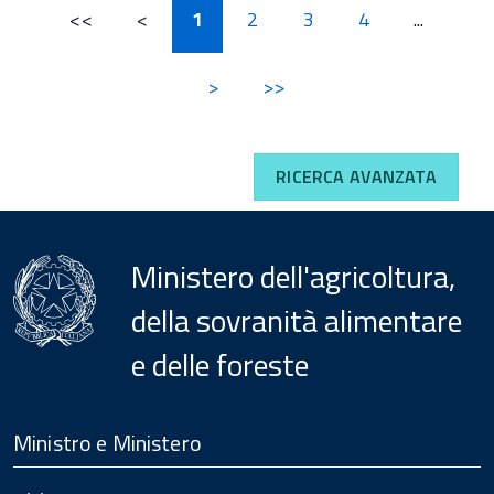
<<
<
1
2
3
4
...
>
>>
RICERCA AVANZATA
Ministero dell'agricoltura,
della sovranità alimentare
e delle foreste
Menu
Footer
Ministro e Ministero