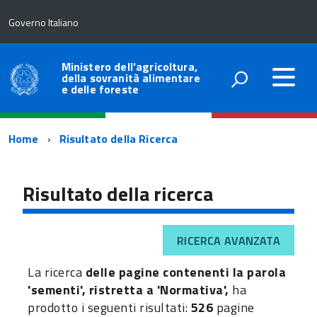
Governo Italiano
Ministero dell'agricoltura,
della sovranità alimentare
e delle foreste
Percorso
Home
Risultato della Ricerca
di
navigazione
Risultato della ricerca
RICERCA AVANZATA
La ricerca
delle pagine contenenti la parola
'sementi', ristretta a 'Normativa',
ha
prodotto i seguenti risultati:
526
pagine