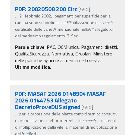
PDF: 20020508 200 Circ
[55%]
…
21 febbraio 2002, i pagamenti per superficie per la
canapa sono subordinati allâ€™utilizzazione di
sementi
certificate delle varietÃ menzionate nellâ€™allegato XII
del medesimo regolamento. 3. Sec
…
Parole chiave
:
PAC, OCM unica, Pagamenti diretti,
QualitaSicurezza, Normativa, Circolari, Ministero
delle politiche agricole alimentari e forestali
Ultima modifica
:
PDF: MASAF 2026 0148904 MASAF
2026 0144753 Allegato
DecretoProveDUS signed
[55%]
…
per la protezione delle piante compiti tecnico consultivi
e propositivi per i settori inerenti alle
sementi
, ai materiali
di moltiplicazione della vite, ai materiali di moltiplicazione
dei fruttiferi,
…