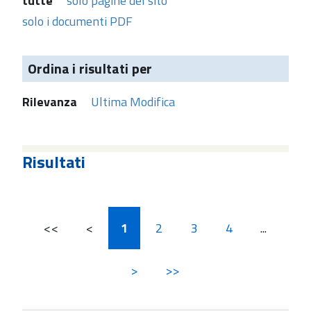
tutte
solo pagine del sito
solo i documenti PDF
Ordina i risultati per
Rilevanza
Ultima Modifica
Risultati
<<
<
1
2
3
4
...
>
>>