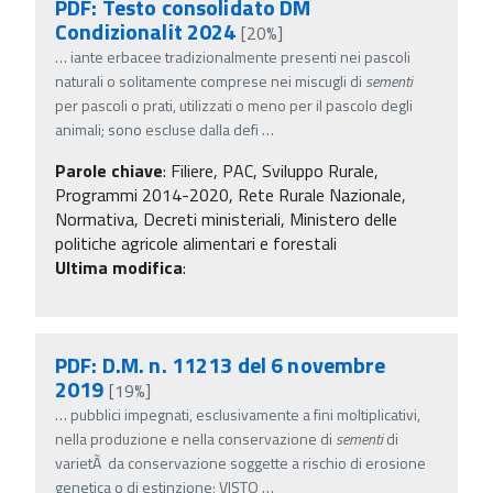
PDF: Testo consolidato DM
Condizionalit 2024
[20%]
…
iante erbacee tradizionalmente presenti nei pascoli
naturali o solitamente comprese nei miscugli di
sementi
per pascoli o prati, utilizzati o meno per il pascolo degli
animali; sono escluse dalla defi
…
Parole chiave
:
Filiere, PAC, Sviluppo Rurale,
Programmi 2014-2020, Rete Rurale Nazionale,
Normativa, Decreti ministeriali, Ministero delle
politiche agricole alimentari e forestali
Ultima modifica
:
PDF: D.M. n. 11213 del 6 novembre
2019
[19%]
…
pubblici impegnati, esclusivamente a fini moltiplicativi,
nella produzione e nella conservazione di
sementi
di
varietÃ da conservazione soggette a rischio di erosione
genetica o di estinzione; VISTO
…