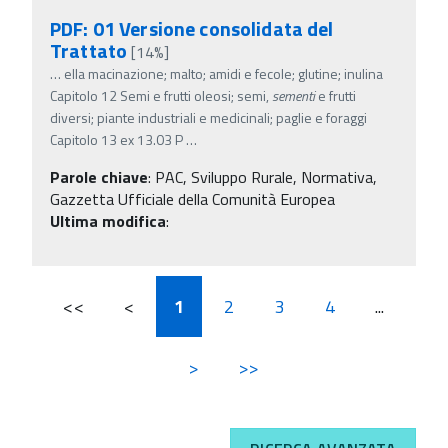
PDF: 01 Versione consolidata del
Trattato
[14%]
…
ella macinazione; malto; amidi e fecole; glutine; inulina
Capitolo 12 Semi e frutti oleosi; semi,
sementi
e frutti
diversi; piante industriali e medicinali; paglie e foraggi
Capitolo 13 ex 13.03 P
…
Parole chiave
:
PAC, Sviluppo Rurale, Normativa,
Gazzetta Ufficiale della Comunità Europea
Ultima modifica
:
<<
<
1
2
3
4
...
>
>>