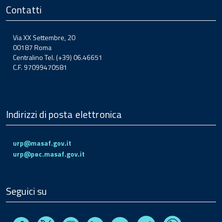
Contatti
Via XX Settembre, 20
00187 Roma
Centralino Tel. (+39) 06.46651
C.F. 97099470581
Indirizzi di posta elettronica
urp@masaf.gov.it
urp@pec.masaf.gov.it
Seguici su
Facebook
Instagram
Linkedin
Youtube