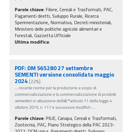
Parole chiave
:
Filiere, Cereali e Trasformati, PAC,
Pagamenti diretti, Sviluppo Rurale, Ricerca
Sperimentazione, Normativa, Decreti ministeriali,
Ministero delle politiche agricole alimentari e
forestali, Gazzetta Ufficiale
Ultima modifica
:
PDF: DM 565280 27 settembre
SEMENTI versione consolidata maggio
2024
[22%]
…
recante norme per la produzione a scopo di
commercializzazione e la commercializzazione di prodotti
sementi
eri in attuazione dellâ€™articolo 11 della legge 4
ottobre 2019, n. 117 e successive modifich
…
Parole chiave
:
PIUE, Canapa, Cereali e Trasformati,
Zootecnia, PAC, Piano Strategico della PAC 2023-
2027, OCM unica, Pagamenti diretti, Sviluppo