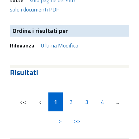
tutte
solo pagine del sito
solo i documenti PDF
Ordina i risultati per
Rilevanza
Ultima Modifica
Risultati
<<
<
1
2
3
4
...
>
>>