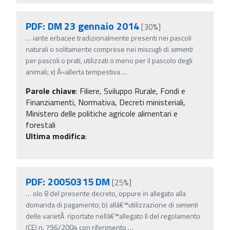
PDF: DM 23 gennaio 2014
[30%]
…
iante erbacee tradizionalmente presenti nei pascoli
naturali o solitamente comprese nei miscugli di
sementi
per pascoli o prati, utilizzati o meno per il pascolo degli
animali; x) Â«allerta tempestiva
…
Parole chiave
:
Filiere, Sviluppo Rurale, Fondi e
Finanziamenti, Normativa, Decreti ministeriali,
Ministero delle politiche agricole alimentari e
forestali
Ultima modifica
:
PDF: 20050315 DM
[25%]
…
olo 8 del presente decreto, oppure in allegato alla
domanda di pagamento; b) allâ€™utilizzazione di
sementi
delle varietÃ riportate nellâ€™allegato II del regolamento
(CE) n. 796/2004 con riferimento
…