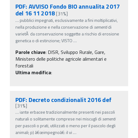
PDF: AVVISO Fondo BIO annualita 2017
del 16 11 2018
[31%]
…
pubblici impegnati, esclusivamente a fini moltiplicativi,
nella produzione e nella conservazione di
sementi
di
varietÃ da conservazione soggette a rischio di erosione
genetica o di estinzione; VISTO
…
Parole chiave
:
DISR, Sviluppo Rurale, Gare,
Ministero delle politiche agricole alimentari e
forestali
Ultima modifica
:
PDF: Decreto condizionalit 2016 def
[31%]
…
iante erbacee tradizionalmente presenti nei pascoli
naturali o solitamente comprese nei miscugli di
sementi
per pascoli o prati, utilizzati o meno per il pascolo degli
animali; p) â€œimpegnoâ€: il vi
…