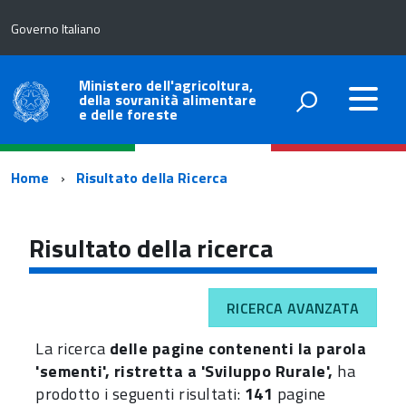
Governo Italiano
Ministero dell'agricoltura,
della sovranità alimentare
e delle foreste
Percorso
Home
Risultato della Ricerca
di
navigazione
Risultato della ricerca
RICERCA AVANZATA
La ricerca
delle pagine contenenti la parola
'sementi', ristretta a 'Sviluppo Rurale',
ha
prodotto i seguenti risultati:
141
pagine