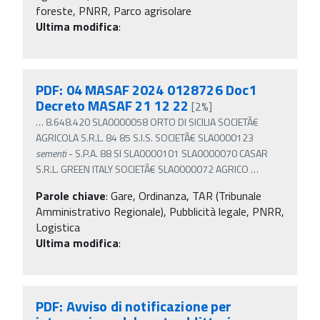
foreste, PNRR, Parco agrisolare
Ultima modifica
:
PDF: 04 MASAF 2024 0128726 Doc1
Decreto MASAF 21 12 22
[2%]
…
8.648.420 SLA0000058 ORTO DI SICILIA SOCIETÃ€
AGRICOLA S.R.L. 84 85 S.I.S. SOCIETÃ€ SLA0000123
sementi
- S.P.A. 88 SI SLA0000101 SLA0000070 CASAR
S.R.L. GREEN ITALY SOCIETÃ€ SLA0000072 AGRICO
…
Parole chiave
:
Gare, Ordinanza, TAR (Tribunale
Amministrativo Regionale), Pubblicità legale, PNRR,
Logistica
Ultima modifica
:
PDF: Avviso di notificazione per