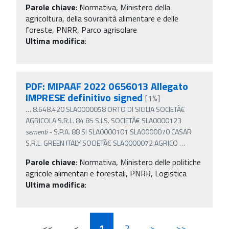
Parole chiave
:
Normativa, Ministero della
agricoltura, della sovranità alimentare e delle
foreste, PNRR, Parco agrisolare
Ultima modifica
:
PDF: MIPAAF 2022 0656013 Allegato
IMPRESE definitivo signed
[1%]
…
8.648.420 SLA0000058 ORTO DI SICILIA SOCIETÃ€
AGRICOLA S.R.L. 84 85 S.I.S. SOCIETÃ€ SLA0000123
sementi
- S.P.A. 88 SI SLA0000101 SLA0000070 CASAR
S.R.L. GREEN ITALY SOCIETÃ€ SLA0000072 AGRICO
…
Parole chiave
:
Normativa, Ministero delle politiche
agricole alimentari e forestali, PNRR, Logistica
Ultima modifica
:
<<
<
1
2
>
>>