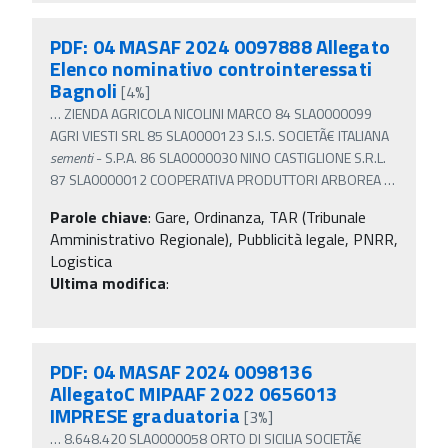
PDF: 04 MASAF 2024 0097888 Allegato
Elenco nominativo controinteressati
Bagnoli
[4%]
…
ZIENDA AGRICOLA NICOLINI MARCO 84 SLA0000099
AGRI VIESTI SRL 85 SLA0000123 S.I.S. SOCIETÃ€ ITALIANA
sementi
- S.P.A. 86 SLA0000030 NINO CASTIGLIONE S.R.L.
87 SLA0000012 COOPERATIVA PRODUTTORI ARBOREA
…
Parole chiave
:
Gare, Ordinanza, TAR (Tribunale
Amministrativo Regionale), Pubblicità legale, PNRR,
Logistica
Ultima modifica
:
PDF: 04 MASAF 2024 0098136
AllegatoC MIPAAF 2022 0656013
IMPRESE graduatoria
[3%]
…
8.648.420 SLA0000058 ORTO DI SICILIA SOCIETÃ€