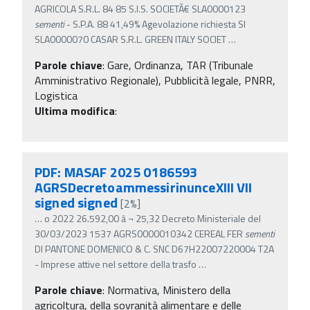
AGRICOLA S.R.L. 84 85 S.I.S. SOCIETÃ€ SLA0000123
sementi
- S.P.A. 88 41,49% Agevolazione richiesta SI
SLA0000070 CASAR S.R.L. GREEN ITALY SOCIET
…
Parole chiave
:
Gare, Ordinanza, TAR (Tribunale
Amministrativo Regionale), Pubblicità legale, PNRR,
Logistica
Ultima modifica
:
PDF: MASAF 2025 0186593
AGRSDecretoammessirinunceXIII VII
signed signed
[2%]
…
o 2022 26.592,00 â‚¬ 25,32 Decreto Ministeriale del
30/03/2023 1537 AGRS0000010342 CEREAL FER
sementi
DI PANTONE DOMENICO & C. SNC D67H22007220004 T2A
- Imprese attive nel settore della trasfo
…
Parole chiave
:
Normativa, Ministero della
agricoltura, della sovranità alimentare e delle