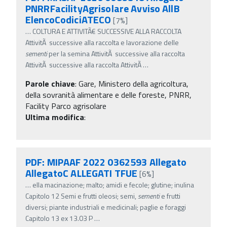
PNRRFacilityAgrisolare Avviso AllB
ElencoCodiciATECO
[7%]
…
COLTURA E ATTIVITÃ€ SUCCESSIVE ALLA RACCOLTA
AttivitÃ successive alla raccolta e lavorazione delle
sementi
per la semina AttivitÃ successive alla raccolta
AttivitÃ successive alla raccolta AttivitÃ
…
Parole chiave
:
Gare, Ministero della agricoltura,
della sovranità alimentare e delle foreste, PNRR,
Facility Parco agrisolare
Ultima modifica
:
PDF: MIPAAF 2022 0362593 Allegato
AllegatoC ALLEGATI TFUE
[6%]
…
ella macinazione; malto; amidi e fecole; glutine; inulina
Capitolo 12 Semi e frutti oleosi; semi,
sementi
e frutti
diversi; piante industriali e medicinali; paglie e foraggi
Capitolo 13 ex 13.03 P
…