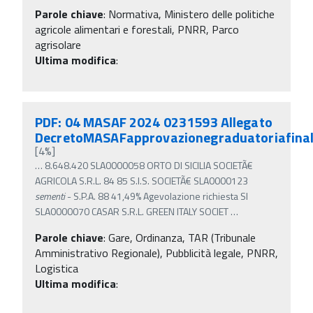
Parole chiave
:
Normativa, Ministero delle politiche
agricole alimentari e forestali, PNRR, Parco
agrisolare
Ultima modifica
:
PDF: 04 MASAF 2024 0231593 Allegato
DecretoMASAFapprovazionegraduatoriafina
[4%]
…
8.648.420 SLA0000058 ORTO DI SICILIA SOCIETÃ€
AGRICOLA S.R.L. 84 85 S.I.S. SOCIETÃ€ SLA0000123
sementi
- S.P.A. 88 41,49% Agevolazione richiesta SI
SLA0000070 CASAR S.R.L. GREEN ITALY SOCIET
…
Parole chiave
:
Gare, Ordinanza, TAR (Tribunale
Amministrativo Regionale), Pubblicità legale, PNRR,
Logistica
Ultima modifica
: