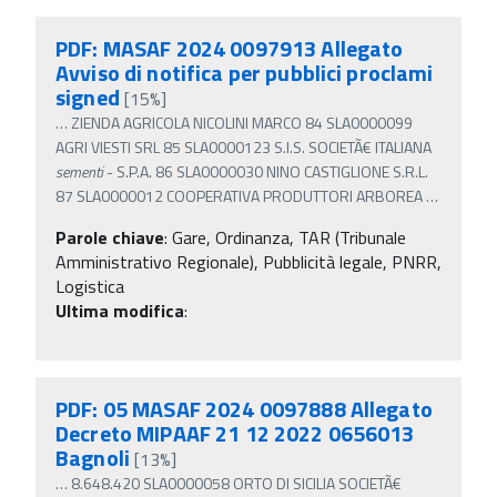
PDF: MASAF 2024 0097913 Allegato
Avviso di notifica per pubblici proclami
signed
[15%]
…
ZIENDA AGRICOLA NICOLINI MARCO 84 SLA0000099
AGRI VIESTI SRL 85 SLA0000123 S.I.S. SOCIETÃ€ ITALIANA
sementi
- S.P.A. 86 SLA0000030 NINO CASTIGLIONE S.R.L.
87 SLA0000012 COOPERATIVA PRODUTTORI ARBOREA
…
Parole chiave
:
Gare, Ordinanza, TAR (Tribunale
Amministrativo Regionale), Pubblicità legale, PNRR,
Logistica
Ultima modifica
:
PDF: 05 MASAF 2024 0097888 Allegato
Decreto MIPAAF 21 12 2022 0656013
Bagnoli
[13%]
…
8.648.420 SLA0000058 ORTO DI SICILIA SOCIETÃ€