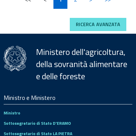
RICERCA AVANZATA
Ministero dell'agricoltura,
della sovranità alimentare
e delle foreste
Menu
Footer
Ministro e Ministero
Ministro
Sottosegretario di Stato D'ERAMO
Sottosegretario di Stato LA PIETRA