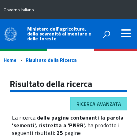
Governo Italiano
Ministero dell'agricoltura,
della sovranità alimentare e
delle foreste
Percorso
Home
Risultato della Ricerca
di
navigazione
Risultato della ricerca
RICERCA AVANZATA
La ricerca
delle pagine contenenti la parola
'sementi', ristretta a 'PNRR',
ha prodotto i
seguenti risultati:
25
pagine