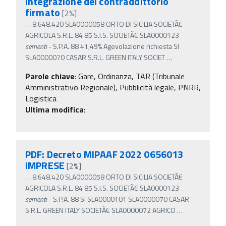
integrazione del contraddittorio
firmato
[2%]
…
8.648.420 SLA0000058 ORTO DI SICILIA SOCIETÃ€
AGRICOLA S.R.L. 84 85 S.I.S. SOCIETÃ€ SLA0000123
sementi
- S.P.A. 88 41,49% Agevolazione richiesta SI
SLA0000070 CASAR S.R.L. GREEN ITALY SOCIET
…
Parole chiave
:
Gare, Ordinanza, TAR (Tribunale
Amministrativo Regionale), Pubblicità legale, PNRR,
Logistica
Ultima modifica
:
PDF: Decreto MIPAAF 2022 0656013
IMPRESE
[2%]
…
8.648.420 SLA0000058 ORTO DI SICILIA SOCIETÃ€
AGRICOLA S.R.L. 84 85 S.I.S. SOCIETÃ€ SLA0000123
sementi
- S.P.A. 88 SI SLA0000101 SLA0000070 CASAR
S.R.L. GREEN ITALY SOCIETÃ€ SLA0000072 AGRICO
…