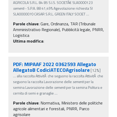
AGRICOLA S.R.L. 84 85 S.I.S. SOCIETÃ€ SLA0000123
sementi
- S.P.A. 88 41,49% Agevolazione richiesta SI
SLA0000070 CASAR S.R.L. GREEN ITALY SOCIET
…
Parole chiave
:
Gare, Ordinanza, TAR (Tribunale
Amministrativo Regionale), Pubblicità legale, PNRR,
Logistica
Ultima modifica
:
PDF: MIPAAF 2022 0362593 Allegato
AllegatoB CodiciATECOAgrisolare
[12%]
…
alla raccolta AttivitÃ che seguono la raccolta AttivitÃ che
seguono la raccolta Lavorazione delle
sementi
per la
semina Lavorazione delle
sementi
per la semina Pulitura e
cernita di semi e granaglie
…
Parole chiave
:
Normativa, Ministero delle politiche
agricole alimentari e forestali, PNRR, Parco
agrisolare