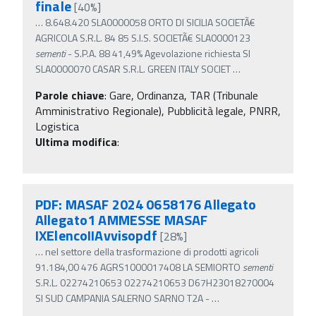
finale
[40%]
…
8.648.420 SLA0000058 ORTO DI SICILIA SOCIETÃ€
AGRICOLA S.R.L. 84 85 S.I.S. SOCIETÃ€ SLA0000123
sementi
- S.P.A. 88 41,49% Agevolazione richiesta SI
SLA0000070 CASAR S.R.L. GREEN ITALY SOCIET
…
Parole chiave
:
Gare, Ordinanza, TAR (Tribunale
Amministrativo Regionale), Pubblicità legale, PNRR,
Logistica
Ultima modifica
:
PDF: MASAF 2024 0658176 Allegato
Allegato1 AMMESSE MASAF
IXElencoIIAvvisopdf
[28%]
…
nel settore della trasformazione di prodotti agricoli
91.184,00 476 AGRS1000017408 LA SEMIORTO
sementi
S.R.L. 02274210653 02274210653 D67H23018270004
SI SUD CAMPANIA SALERNO SARNO T2A -
…