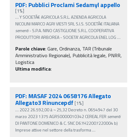
PDF: Pubblici Proclami Sedamyl appello
[1%]
…
Y SOCIETÃ€ AGRICOLA S.R.L. AZIENDA AGRICOLA
NICOLINI MARCO AGRI VIESTI SRL S.I.S. SOCIETÃ€ ITALIANA
sementi
- S.P.A. NINO CASTIGLIONE S.R.L. COOPERATIVA
PRODUTTORI ARBOREA - SOCIETA' AGRICOLA ENEL LOG
…
Parole chiave
:
Gare, Ordinanza, TAR (Tribunale
Amministrativo Regionale), Pubblicità legale, PNRR,
Logistica
Ultima modifica
:
PDF: MASAF 2024 0658176 Allegato
Allegato3 Rinuncepdf
[1%]
…
2022 26.592,00 â‚¬ 25,32 Decreto n. 0654947 del 30
marzo 2023 1375 AGRS0000010342 CEREAL FER
sementi
DI PANTONE DOMENICO & C. SNC D67H22007220004 b)
Imprese attive nel settore della trasforma
…