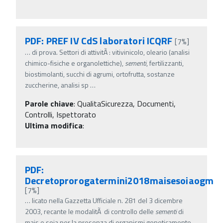
PDF: PREF IV CdS laboratori ICQRF
[7%]
…
di prova. Settori di attivitÃ : vitivinicolo, oleario (analisi
chimico-fisiche e organolettiche),
sementi
, fertilizzanti,
biostimolanti, succhi di agrumi, ortofrutta, sostanze
zuccherine, analisi sp
…
Parole chiave
:
QualitaSicurezza, Documenti,
Controlli, Ispettorato
Ultima modifica
:
PDF:
Decretoprorogatermini2018maisesoiaogm
[7%]
…
licato nella Gazzetta Ufficiale n. 281 del 3 dicembre
2003, recante le modalitÃ di controllo delle
sementi
di
mais e soia per la presenza di organismi geneticamente