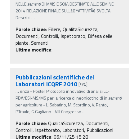
NELLE
sementi
DI MAIS E SOIA DESTINATE ALLE SEMINE
2014 RELAZIONE FINALE SULLâ€™ATTIVITÃ€ SVOLTA
Descrizi
…
Parole chiave
:
Filiere, QualitaSicurezza,
Documenti, Controlli, Ispettorato, Difesa delle
piante, Sementi
Ultima modifica
:
Pubblicazioni scientifiche dei
Laboratori ICQRF 2010
[9%]
…
enza - Poster Protocollo innovativo di analisi LC-
PDA/ESI-MS/MS per la ricerca di neonicotinoidi in
sementi
per agricoltura - L. Sabatino, M. Scordino, V. Panto',
P.Traulo, G.Gagliano - VIII Congresso
…
Parole chiave
:
QualitaSicurezza, Documenti,
Controlli, Ispettorato, Laboratori, Pubblicazioni
Ultima modifica
: 06/11/25 15:28