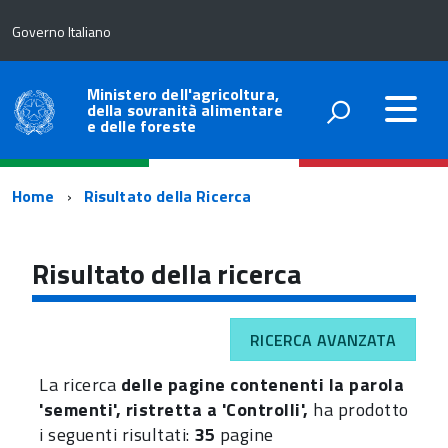
Governo Italiano
Ministero dell'agricoltura,
della sovranità alimentare
e delle foreste
Percorso
Home
Risultato della Ricerca
di
navigazione
Risultato della ricerca
RICERCA AVANZATA
La ricerca
delle pagine contenenti la parola
'sementi', ristretta a 'Controlli',
ha prodotto
i seguenti risultati:
35
pagine