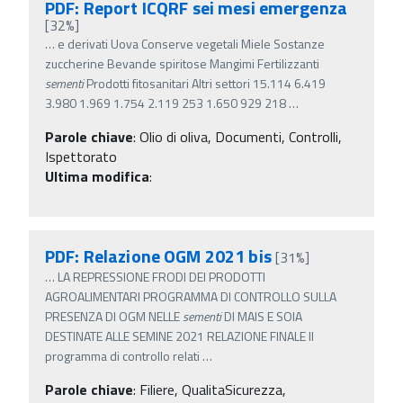
PDF: Report ICQRF sei mesi emergenza
[32%]
…
e derivati Uova Conserve vegetali Miele Sostanze
zuccherine Bevande spiritose Mangimi Fertilizzanti
sementi
Prodotti fitosanitari Altri settori 15.114 6.419
3.980 1.969 1.754 2.119 253 1.650 929 218
…
Parole chiave
:
Olio di oliva, Documenti, Controlli,
Ispettorato
Ultima modifica
:
PDF: Relazione OGM 2021 bis
[31%]
…
LA REPRESSIONE FRODI DEI PRODOTTI
AGROALIMENTARI PROGRAMMA DI CONTROLLO SULLA
PRESENZA DI OGM NELLE
sementi
DI MAIS E SOIA
DESTINATE ALLE SEMINE 2021 RELAZIONE FINALE Il
programma di controllo relati
…
Parole chiave
:
Filiere, QualitaSicurezza,