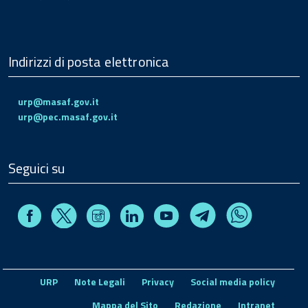
Indirizzi di posta elettronica
urp@masaf.gov.it
urp@pec.masaf.gov.it
Seguici su
Facebook
Instagram
Linkedin
Youtube
X
Telegram
Whatsapp
URP
Note Legali
Privacy
Social media policy
Mappa del Sito
Redazione
Intranet