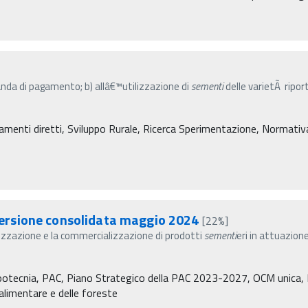
anda di pagamento; b) allâ€™utilizzazione di
sementi
delle varietÃ ripor
amenti diretti, Sviluppo Rurale, Ricerca Sperimentazione, Normativa, 
ersione consolidata maggio 2024
[22%]
izzazione e la commercializzazione di prodotti
sementi
eri in attuazion
Zootecnia, PAC, Piano Strategico della PAC 2023-2027, OCM unica, P
à alimentare e delle foreste