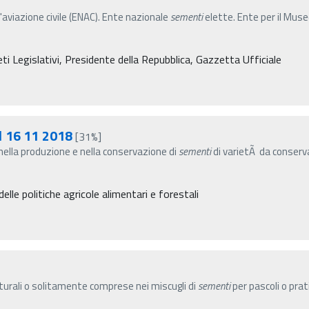
l'aviazione civile (ENAC). Ente nazionale
sementi
elette. Ente per il Muse
i Legislativi, Presidente della Repubblica, Gazzetta Ufficiale
l 16 11 2018
[31%]
 nella produzione e nella conservazione di
sementi
di varietÃ da conserva
elle politiche agricole alimentari e forestali
turali o solitamente comprese nei miscugli di
sementi
per pascoli o prati