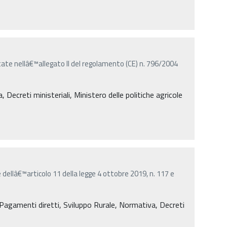
tate nellâ€™allegato II del regolamento (CE) n. 796/2004
Decreti ministeriali, Ministero delle politiche agricole
e dellâ€™articolo 11 della legge 4 ottobre 2019, n. 117 e
agamenti diretti, Sviluppo Rurale, Normativa, Decreti