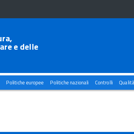
ura,
are e delle
Politiche europee
Politiche nazionali
Controlli
Qualit