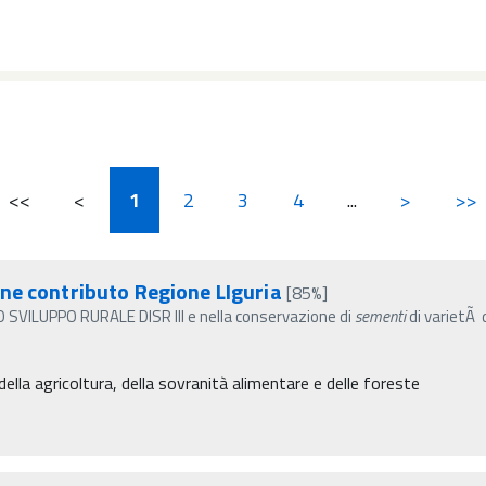
<<
<
1
2
3
4
...
>
>>
ne contributo Regione LIguria
[85%]
VILUPPO RURALE DISR III e nella conservazione di
sementi
di varietÃ 
ella agricoltura, della sovranità alimentare e delle foreste