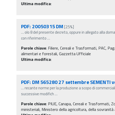
Ultima modifica
:
PDF: 20050315 DM
[25%]
…
olo 8 del presente decreto, oppure in allegato alla dom
con riferimento
…
Parole chiave
:
Filiere, Cereali e Trasformati, PAC, Pag
alimentari e forestali, Gazzetta Ufficiale
Ultima modifica
:
PDF: DM 565280 27 settembre SEMENTI v
…
recante norme per la produzione a scopo di commercial
successive modifich
…
Parole chiave
:
PIUE, Canapa, Cereali e Trasformati, 
ministeriali, Ministero della agricoltura, della sovranit
Ultima modifica
: