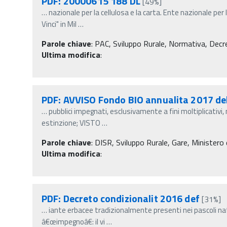
PDF: 20000615 188 DL
[49%]
…
nazionale per la cellulosa e la carta. Ente nazionale per 
Vinci" in Mil
…
Parole chiave
:
PAC, Sviluppo Rurale, Normativa, Decret
Ultima modifica
:
PDF: AVVISO Fondo BIO annualita 2017 de
…
pubblici impegnati, esclusivamente a fini moltiplicativi,
estinzione; VISTO
…
Parole chiave
:
DISR, Sviluppo Rurale, Gare, Ministero d
Ultima modifica
:
PDF: Decreto condizionalit 2016 def
[31%]
…
iante erbacee tradizionalmente presenti nei pascoli na
â€œimpegnoâ€: il vi
…