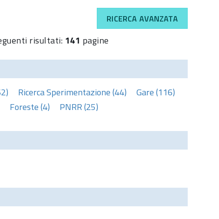
RICERCA AVANZATA
eguenti risultati:
141
pagine
62)
Ricerca Sperimentazione (44)
Gare (116)
Foreste (4)
PNRR (25)