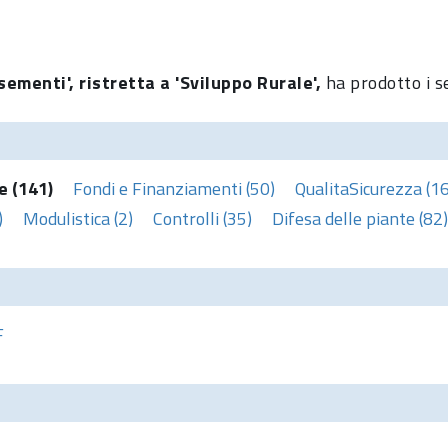
sementi', ristretta a 'Sviluppo Rurale',
ha prodotto i s
e (141)
Fondi e Finanziamenti (50)
QualitaSicurezza (1
)
Modulistica (2)
Controlli (35)
Difesa delle piante (82)
F