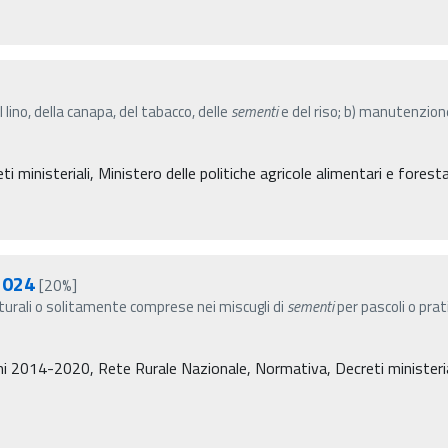
l lino, della canapa, del tabacco, delle
sementi
e del riso; b) manutenzione
 ministeriali, Ministero delle politiche agricole alimentari e foresta
2024
[20%]
turali o solitamente comprese nei miscugli di
sementi
per pascoli o prati
i 2014-2020, Rete Rurale Nazionale, Normativa, Decreti ministeriali,