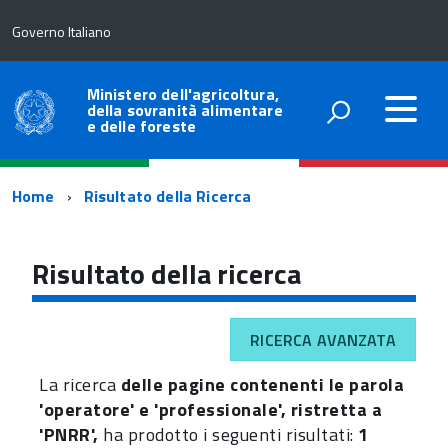
Governo Italiano
Ministero dell'agricoltura,
della sovranità alimentare
e delle foreste
Percorso
Home
Risultato della Ricerca
di
navigazione
Risultato della ricerca
RICERCA AVANZATA
La ricerca
delle pagine contenenti le parola
'operatore' e 'professionale', ristretta a
'PNRR',
ha prodotto i seguenti risultati:
1