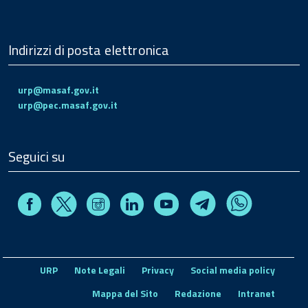
Indirizzi di posta elettronica
urp@masaf.gov.it
urp@pec.masaf.gov.it
Seguici su
Facebook
Instagram
Linkedin
Youtube
X
Telegram
Whatsapp
URP
Note Legali
Privacy
Social media policy
Mappa del Sito
Redazione
Intranet