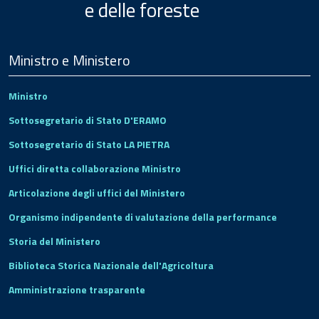
e delle foreste
Menu
Footer
Ministro e Ministero
Ministro
Sottosegretario di Stato D'ERAMO
Sottosegretario di Stato LA PIETRA
Uffici diretta collaborazione Ministro
Articolazione degli uffici del Ministero
Organismo indipendente di valutazione della performance
Storia del Ministero
Biblioteca Storica Nazionale dell'Agricoltura
Amministrazione trasparente