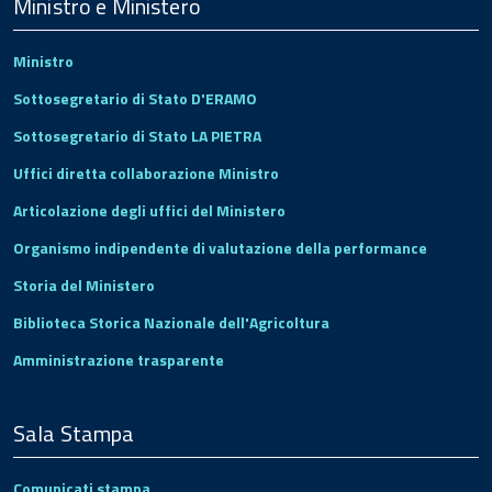
Footer
Ministro e Ministero
Ministro
Sottosegretario di Stato D'ERAMO
Sottosegretario di Stato LA PIETRA
Uffici diretta collaborazione Ministro
Articolazione degli uffici del Ministero
Organismo indipendente di valutazione della performance
Storia del Ministero
Biblioteca Storica Nazionale dell'Agricoltura
Amministrazione trasparente
Sala Stampa
Comunicati stampa