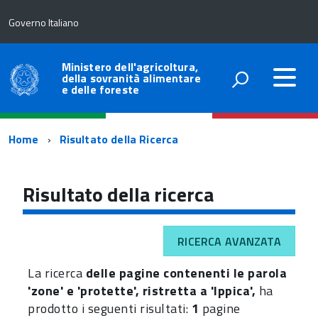
Governo Italiano
Ministero dell'agricoltura,
della sovranità alimentare
e delle foreste
Percorso
Home
Risultato della Ricerca
di
navigazione
Risultato della ricerca
RICERCA AVANZATA
La ricerca
delle pagine contenenti le parola
'zone' e 'protette', ristretta a 'Ippica',
ha
prodotto i seguenti risultati:
1
pagine