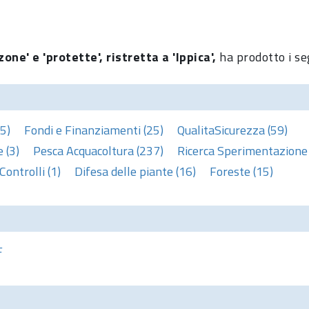
one' e 'protette', ristretta a 'Ippica',
ha prodotto i se
5)
Fondi e Finanziamenti (25)
QualitaSicurezza (59)
 (3)
Pesca Acquacoltura (237)
Ricerca Sperimentazione 
Controlli (1)
Difesa delle piante (16)
Foreste (15)
F