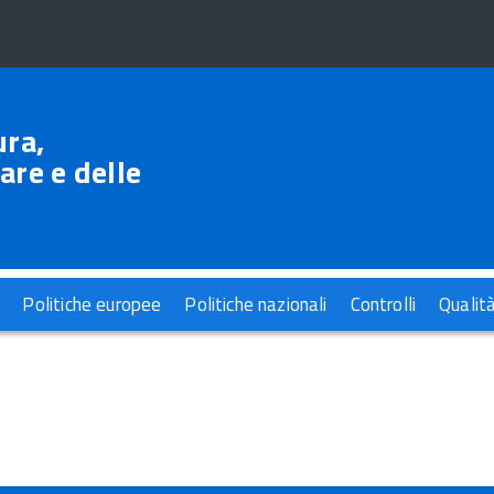
ura,
are e delle
Politiche europee
Politiche nazionali
Controlli
Qualit