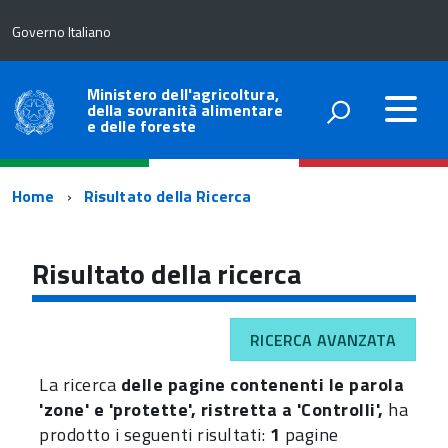
Governo Italiano
Ministero dell'agricoltura,
della sovranità alimentare
e delle foreste
Percorso
Home
Risultato della Ricerca
di
navigazione
Risultato della ricerca
RICERCA AVANZATA
La ricerca
delle pagine contenenti le parola
'zone' e 'protette', ristretta a 'Controlli',
ha
prodotto i seguenti risultati:
1
pagine