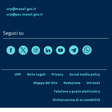
urp@masaf.gov.it
urp@pec.masaf.gov.it
Seguici su
Facebook
Instagram
Linkedin
Youtube
X
Telegram
Whatsapp
URP
Note Legali
Privacy
Social media policy
Mappa del Sito
Redazione
Intranet
Telefono e posta elettronica
Dichiarazione di accessibilità