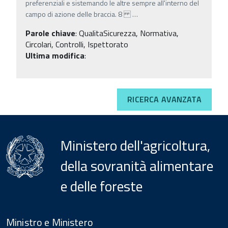
preferenziali e sistemando le altre sempre all'interno del
campo di azione delle braccia. 8
…
Parole chiave
:
QualitaSicurezza, Normativa,
Circolari, Controlli, Ispettorato
Ultima modifica
:
RICERCA AVANZATA
Ministero dell'agricoltura,
della sovranità alimentare
e delle foreste
Menu
Footer
Ministro e Ministero