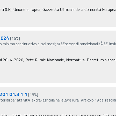
ti (CE), Unione europea, Gazzetta Ufficiale della Comunità Europe
2024
[16%]
odo minimo continuativo di sei mesi; s) â€œ
zone
di condizionalitÃ â€: in
i 2014-2020, Rete Rurale Nazionale, Normativa, Decreti ministeriali,
201 01.3 1 1
[15%]
toriali per attivitÃ extra-agricole nelle
zone
rurali Articolo 19 del rego
2014-2020, PSRN, Sottomisura 16.2, Gare, Regolamenti (CE), Ministe