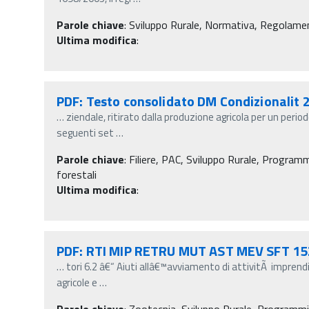
Parole chiave
:
Sviluppo Rurale, Normativa, Regolamen
Ultima modifica
:
PDF: Testo consolidato DM Condizionalit 
…
ziendale, ritirato dalla produzione agricola per un peri
seguenti set
…
Parole chiave
:
Filiere, PAC, Sviluppo Rurale, Programm
forestali
Ultima modifica
:
PDF: RTI MIP RETRU MUT AST MEV SFT 15
…
tori 6.2 â€“ Aiuti allâ€™avviamento di attivitÃ imprendi
agricole e
…
Parole chiave
:
Zootecnia, Sviluppo Rurale, Programmi 