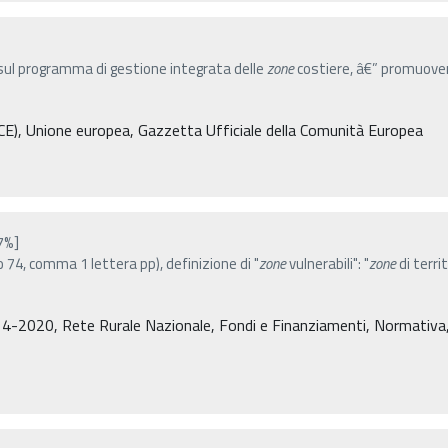
i sul programma di gestione integrata delle
zone
costiere, â€” promuovere
(CE), Unione europea, Gazzetta Ufficiale della Comunità Europea
7%]
 74, comma 1 lettera pp), definizione di "
zone
vulnerabili": "
zone
di terr
4-2020, Rete Rurale Nazionale, Fondi e Finanziamenti, Normativa, De