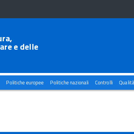
ura,
are e delle
Politiche europee
Politiche nazionali
Controlli
Qualit