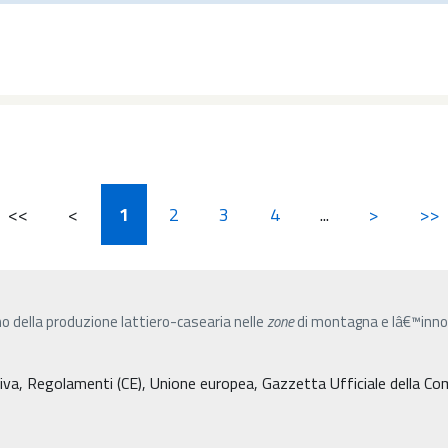
<<
<
1
2
3
4
...
>
>>
no della produzione lattiero-casearia nelle
zone
di montagna e lâ€™innov
tiva, Regolamenti (CE), Unione europea, Gazzetta Ufficiale della C