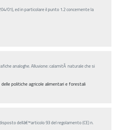
4/01), ed in particolare il punto 1.2 concernente la
afiche analoghe. Alluvione: calamitÃ naturale che si
elle politiche agricole alimentari e forestali
disposto dellâ€™articolo 93 del regolamento (CE) n.