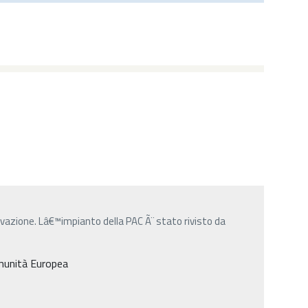
azione. Lâ€™impianto della PAC Ã¨ stato rivisto da
omunità Europea