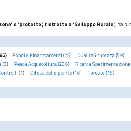
one' e 'protette', ristretta a 'Sviluppo Rurale',
ha pro
85)
Fondi e Finanziamenti (25)
QualitaSicurezza (59)
 (3)
Pesca Acquacoltura (236)
Ricerca Sperimentazione 
Controlli (1)
Difesa delle piante (16)
Foreste (15)
F