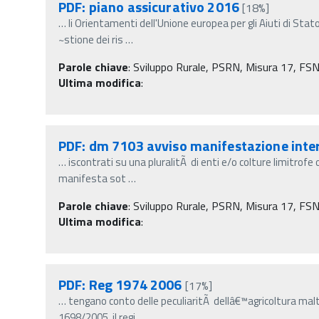
PDF: piano assicurativo 2016
[18%]
…
li Orientamenti dell'Unione europea per gli Aiuti di Stat
~stione dei ris
…
Parole chiave
:
Sviluppo Rurale, PSRN, Misura 17, FSN 
Ultima modifica
:
PDF: dm 7103 avviso manifestazione int
…
iscontrati su una pluralitÃ di enti e/o colture limitrofe 
manifesta sot
…
Parole chiave
:
Sviluppo Rurale, PSRN, Misura 17, FSN - 
Ultima modifica
:
PDF: Reg 1974 2006
[17%]
…
tengano conto delle peculiaritÃ dellâ€™agricoltura malt
1698/2005, il regi
…