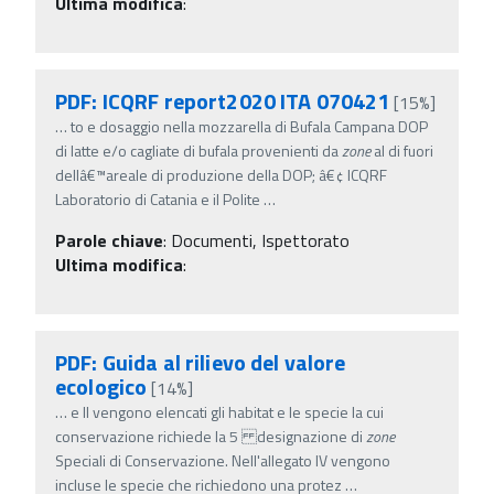
Ultima modifica
:
PDF: ICQRF report2020 ITA 070421
[15%]
…
to e dosaggio nella mozzarella di Bufala Campana DOP
di latte e/o cagliate di bufala provenienti da
zone
al di fuori
dellâ€™areale di produzione della DOP; â€¢ ICQRF
Laboratorio di Catania e il Polite
…
Parole chiave
:
Documenti, Ispettorato
Ultima modifica
:
PDF: Guida al rilievo del valore
ecologico
[14%]
…
e II vengono elencati gli habitat e le specie la cui
conservazione richiede la 5 designazione di
zone
Speciali di Conservazione. Nell'allegato IV vengono
incluse le specie che richiedono una protez
…