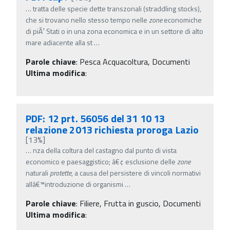
…
tratta delle specie dette transzonali (straddling stocks),
che si trovano nello stesso tempo nelle
zone
economiche
di piÃ¹ Stati o in una zona economica e in un settore di alto
mare adiacente alla st
…
Parole chiave
:
Pesca Acquacoltura, Documenti
Ultima modifica
:
PDF: 12 prt. 56056 del 31 10 13
relazione 2013 richiesta proroga Lazio
[13%]
…
nza della coltura del castagno dal punto di vista
economico e paesaggistico; â€¢ esclusione delle
zone
naturali
protette
, a causa del persistere di vincoli normativi
allâ€™introduzione di organismi
…
Parole chiave
:
Filiere, Frutta in guscio, Documenti
Ultima modifica
: