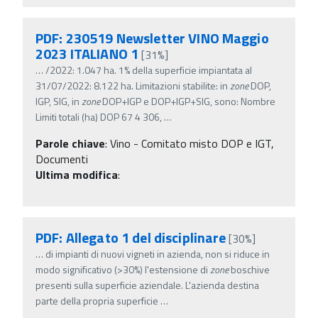
PDF: 230519 Newsletter VINO Maggio
2023 ITALIANO 1
[31%]
…
/2022: 1.047 ha. 1% della superficie impiantata al
31/07/2022: 8.122 ha. Limitazioni stabilite: in
zone
DOP,
IGP, SIG, in
zone
DOP+IGP e DOP+IGP+SIG, sono: Nombre
Limiti totali (ha) DOP 67 4 306,
…
Parole chiave
:
Vino - Comitato misto DOP e IGT,
Documenti
Ultima modifica
:
PDF: Allegato 1 del disciplinare
[30%]
…
di impianti di nuovi vigneti in azienda, non si riduce in
modo significativo (>30%) l'estensione di
zone
boschive
presenti sulla superficie aziendale. L'azienda destina
parte della propria superficie
…