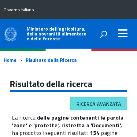
Governo Italiano
Ministero dell'agricoltura,
della sovranità alimentare
e delle foreste
Percorso
Home
Risultato della Ricerca
di
navigazione
Risultato della ricerca
RICERCA AVANZATA
La ricerca
delle pagine contenenti le parola
'zone' e 'protette', ristretta a 'Documenti',
ha prodotto i seguenti risultati:
154
pagine