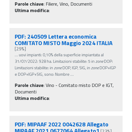
Parole chiave
:
Filiere, Vino, Documenti
Ultima modifica
:
PDF: 240509 Lettera economica
COMITATO MISTO Maggio 2024 ITALIA
[29%]
…
uovi impianti: 0,10% della superficie impiantata al
31/07/2022: 928 ha. Limitazioni stabilite: 5 in
zone
DOP:
Limitazioni stabilite: in
zone
DOP, IGP, SIG, in
zone
DOP+IGP
e DOP+IGP+SIG, sono: Nombre
…
Parole chiave
:
Vino - Comitato misto DOP e IGT,
Documenti
Ultima modifica
:
PDF: MIPAAF 2022 0042628 Allegato
MIPAAF 2021 0677064 Allegato1
[23%]