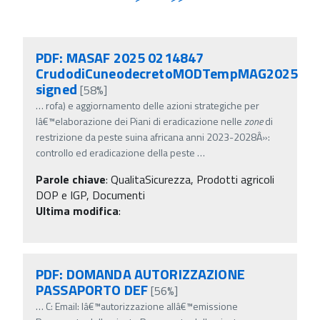
PDF: MASAF 2025 0214847
CrudodiCuneodecretoMODTempMAG2025
signed
[58%]
…
rofa) e aggiornamento delle azioni strategiche per
lâ€™elaborazione dei Piani di eradicazione nelle
zone
di
restrizione da peste suina africana anni 2023-2028Â»:
controllo ed eradicazione della peste
…
Parole chiave
:
QualitaSicurezza, Prodotti agricoli
DOP e IGP, Documenti
Ultima modifica
:
PDF: DOMANDA AUTORIZZAZIONE
PASSAPORTO DEF
[56%]
…
C: Email: lâ€™autorizzazione allâ€™emissione