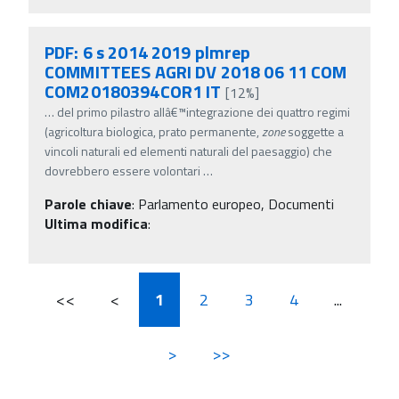
PDF: 6 s 2014 2019 plmrep
COMMITTEES AGRI DV 2018 06 11 COM
COM20180394COR1 IT
[12%]
…
del primo pilastro allâ€™integrazione dei quattro regimi
(agricoltura biologica, prato permanente,
zone
soggette a
vincoli naturali ed elementi naturali del paesaggio) che
dovrebbero essere volontari
…
Parole chiave
:
Parlamento europeo, Documenti
Ultima modifica
:
<<
<
1
2
3
4
...
>
>>