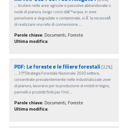
…
ticolare nelle aree agricole e pascolive abbandonate o
nude di pianura, lungo i corsi dâ€™acqua, in
zone
periurbane e degradate o contaminate, vi Ã¨ la necessitÃ
di realizzare una rete di connessione
…
Parole chiave
:
Documenti, Foreste
Ultima modifica
:
PDF: Le foreste e le filiere forestali
[22%]
…
3 Strategia Forestale Nazionale 2020 settore,
concentrate prevalentemente nelle industrializzate
zone
di pianura, lavorano per la produzione di mobili in legno,
pannelli e prodotti finiti per l'ind
…
Parole chiave
:
Documenti, Foreste
Ultima modifica
: