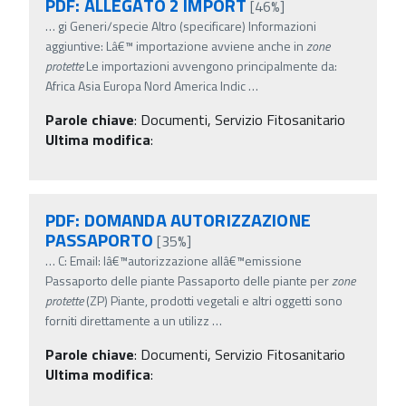
PDF: ALLEGATO 2 IMPORT
[46%]
…
gi Generi/specie Altro (specificare) Informazioni
aggiuntive: Lâ€™ importazione avviene anche in
zone
protette
Le importazioni avvengono principalmente da:
Africa Asia Europa Nord America Indic
…
Parole chiave
:
Documenti, Servizio Fitosanitario
Ultima modifica
:
PDF: DOMANDA AUTORIZZAZIONE
PASSAPORTO
[35%]
…
C: Email: lâ€™autorizzazione allâ€™emissione
Passaporto delle piante Passaporto delle piante per
zone
protette
(ZP) Piante, prodotti vegetali e altri oggetti sono
forniti direttamente a un utilizz
…
Parole chiave
:
Documenti, Servizio Fitosanitario
Ultima modifica
: