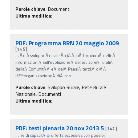
Parole chiave
:
Documenti
Ultima modifica
:
PDF: Programma RRN 20 maggio 2009
[14%]
…
Â diÂ sviluppoÂ rurale;Â c)Â Â laÂ fornituraÂ delleÂ
informazioniÂ sull'evoluzioneÂ delleÂ
zone
Â ruraliÂ
dellaÂ ComunitÃ Â eÂ deiÂ PaesiÂ terzi;Â d)Â Â
lâ€™organizzazioneÂ diÂ con
…
Parole chiave
:
Sviluppo Rurale, Rete Rurale
Nazionale, Documenti
Ultima modifica
:
PDF: testi plenaria 20 nov 2013 5
[14%]
…
ne di capacitÃ di offerta eccessiva con possibili