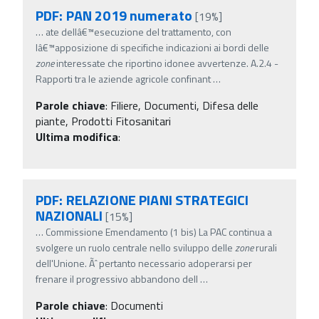
PDF: PAN 2019 numerato
[19%]
…
ate dellâ€™esecuzione del trattamento, con
lâ€™apposizione di specifiche indicazioni ai bordi delle
zone
interessate che riportino idonee avvertenze. A.2.4 -
Rapporti tra le aziende agricole confinant
…
Parole chiave
:
Filiere, Documenti, Difesa delle
piante, Prodotti Fitosanitari
Ultima modifica
:
PDF: RELAZIONE PIANI STRATEGICI
NAZIONALI
[15%]
…
Commissione Emendamento (1 bis) La PAC continua a
svolgere un ruolo centrale nello sviluppo delle
zone
rurali
dell'Unione. Ãˆ pertanto necessario adoperarsi per
frenare il progressivo abbandono dell
…
Parole chiave
:
Documenti