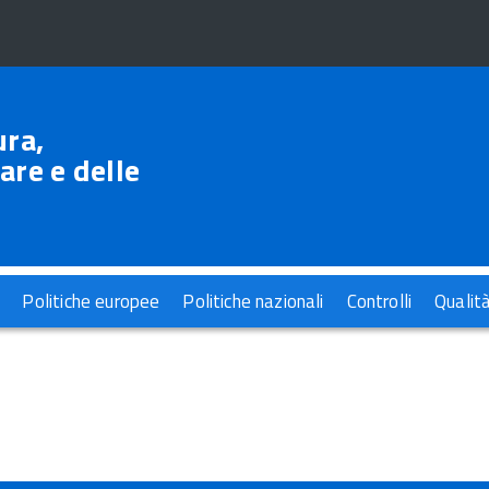
ura,
are e delle
Politiche europee
Politiche nazionali
Controlli
Qualit