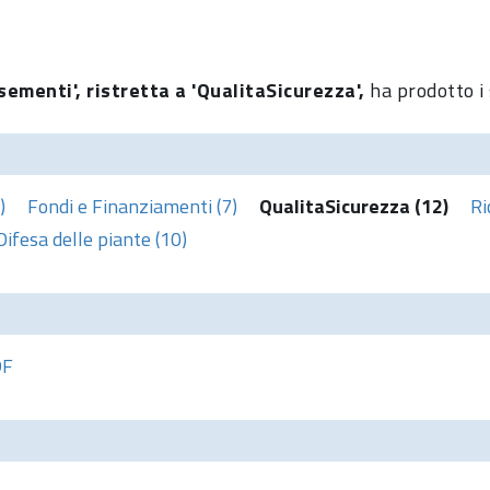
sementi', ristretta a 'QualitaSicurezza',
ha prodotto i 
)
Fondi e Finanziamenti (7)
QualitaSicurezza (12)
Ri
Difesa delle piante (10)
DF