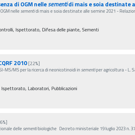
senza di OGM nelle
sementi
di mais e soia destinate a
i OGM nelle
sementi
di mais e soia destinate alle semine 2021 - Relazion
ontrolli, Ispettorato, Difesa delle piante, Sementi
 ICQRF 2010
[22%]
I-MS/MS per la ricerca di neonicotinoidi in
sementi
per agricoltura - L. S
 Ispettorato, Laboratori, Pubblicazioni
16%]
ionale delle
sementi
biologiche Decreto ministeriale 19 luglio 2023 n. 3