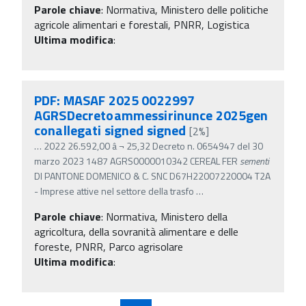
Parole chiave
:
Normativa, Ministero delle politiche
agricole alimentari e forestali, PNRR, Logistica
Ultima modifica
:
PDF: MASAF 2025 0022997
AGRSDecretoammessirinunce 2025gen
conallegati signed signed
[2%]
…
2022 26.592,00 â‚¬ 25,32 Decreto n. 0654947 del 30
marzo 2023 1487 AGRS0000010342 CEREAL FER
sementi
DI PANTONE DOMENICO & C. SNC D67H22007220004 T2A
- Imprese attive nel settore della trasfo
…
Parole chiave
:
Normativa, Ministero della
agricoltura, della sovranità alimentare e delle
foreste, PNRR, Parco agrisolare
Ultima modifica
: