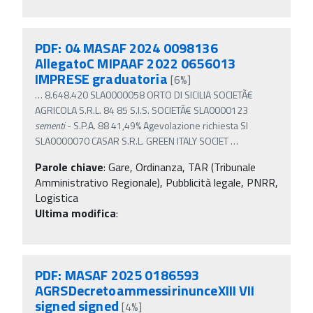
PDF: 04 MASAF 2024 0098136
AllegatoC MIPAAF 2022 0656013
IMPRESE graduatoria
[6%]
…
8.648.420 SLA0000058 ORTO DI SICILIA SOCIETÃ€
AGRICOLA S.R.L. 84 85 S.I.S. SOCIETÃ€ SLA0000123
sementi
- S.P.A. 88 41,49% Agevolazione richiesta SI
SLA0000070 CASAR S.R.L. GREEN ITALY SOCIET
…
Parole chiave
:
Gare, Ordinanza, TAR (Tribunale
Amministrativo Regionale), Pubblicità legale, PNRR,
Logistica
Ultima modifica
:
PDF: MASAF 2025 0186593
AGRSDecretoammessirinunceXIII VII
signed signed
[4%]