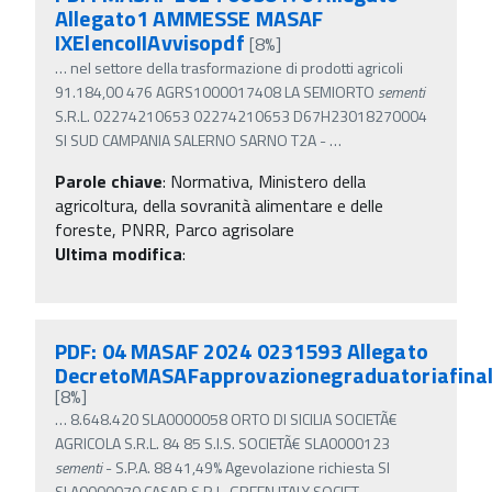
Allegato1 AMMESSE MASAF
IXElencoIIAvvisopdf
[8%]
…
nel settore della trasformazione di prodotti agricoli
91.184,00 476 AGRS1000017408 LA SEMIORTO
sementi
S.R.L. 02274210653 02274210653 D67H23018270004
SI SUD CAMPANIA SALERNO SARNO T2A -
…
Parole chiave
:
Normativa, Ministero della
agricoltura, della sovranità alimentare e delle
foreste, PNRR, Parco agrisolare
Ultima modifica
:
PDF: 04 MASAF 2024 0231593 Allegato
DecretoMASAFapprovazionegraduatoriafina
[8%]
…
8.648.420 SLA0000058 ORTO DI SICILIA SOCIETÃ€
AGRICOLA S.R.L. 84 85 S.I.S. SOCIETÃ€ SLA0000123
sementi
- S.P.A. 88 41,49% Agevolazione richiesta SI
SLA0000070 CASAR S.R.L. GREEN ITALY SOCIET
…