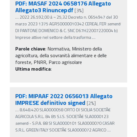
PDF: MASAF 2024 0658176 Allegato
Allegato3 Rinuncepdf
[3%]
…
2022 26.592,00 â‚¬ 25,32 Decreto n. 0654947 del 30
marzo 2023 1375 AGRS0000010342 CEREAL FER
sementi
DI PANTONE DOMENICO & C. SNC D67H22007220004 b)
Imprese attive nel settore della trasforma
…
Parole chiave
:
Normativa, Ministero della
agricoltura, della sovranità alimentare e delle
foreste, PNRR, Parco agrisolare
Ultima modifica
:
PDF: MIPAAF 2022 0656013 Allegato
IMPRESE definitivo signed
[2%]
…
8.648.420 SLA0000058 ORTO DI SICILIA SOCIETÃ€
AGRICOLA S.R.L. 84 85 S.I.S. SOCIETÃ€ SLA0000123
sementi
- S.P.A. 88 SI SLA0000101 SLA0000070 CASAR
S.R.L. GREEN ITALY SOCIETÃ€ SLA0000072 AGRICO
…