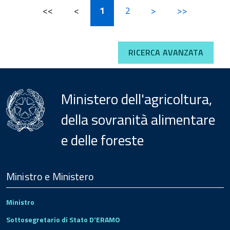
<<
<
1
2
>
>>
RICERCA AVANZATA
Ministero dell'agricoltura,
della sovranità alimentare
e delle foreste
Menu
Footer
Ministro e Ministero
Ministro
Sottosegretario di Stato D'ERAMO