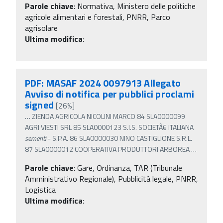
Parole chiave
:
Normativa, Ministero delle politiche
agricole alimentari e forestali, PNRR, Parco
agrisolare
Ultima modifica
:
PDF: MASAF 2024 0097913 Allegato
Avviso di notifica per pubblici proclami
signed
[26%]
…
ZIENDA AGRICOLA NICOLINI MARCO 84 SLA0000099
AGRI VIESTI SRL 85 SLA0000123 S.I.S. SOCIETÃ€ ITALIANA
sementi
- S.P.A. 86 SLA0000030 NINO CASTIGLIONE S.R.L.
87 SLA0000012 COOPERATIVA PRODUTTORI ARBOREA
…
Parole chiave
:
Gare, Ordinanza, TAR (Tribunale
Amministrativo Regionale), Pubblicità legale, PNRR,
Logistica
Ultima modifica
: