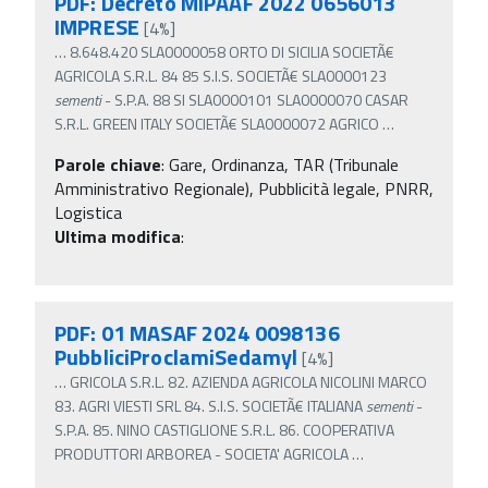
PDF: Decreto MIPAAF 2022 0656013
IMPRESE
[4%]
…
8.648.420 SLA0000058 ORTO DI SICILIA SOCIETÃ€
AGRICOLA S.R.L. 84 85 S.I.S. SOCIETÃ€ SLA0000123
sementi
- S.P.A. 88 SI SLA0000101 SLA0000070 CASAR
S.R.L. GREEN ITALY SOCIETÃ€ SLA0000072 AGRICO
…
Parole chiave
:
Gare, Ordinanza, TAR (Tribunale
Amministrativo Regionale), Pubblicità legale, PNRR,
Logistica
Ultima modifica
:
PDF: 01 MASAF 2024 0098136
PubbliciProclamiSedamyl
[4%]
…
GRICOLA S.R.L. 82. AZIENDA AGRICOLA NICOLINI MARCO
83. AGRI VIESTI SRL 84. S.I.S. SOCIETÃ€ ITALIANA
sementi
-
S.P.A. 85. NINO CASTIGLIONE S.R.L. 86. COOPERATIVA
PRODUTTORI ARBOREA - SOCIETA' AGRICOLA
…