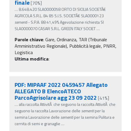
finale
[70%]
…
8.648.420 SLA0000058 ORTO DI SICILIA SOCIETÃ€
AGRICOLA S.R.L. 84 85 S.I.S. SOCIETÃ€ SLA0000123
sementi
- S.P.A. 88 41,49% Agevolazione richiesta SI
SLA0000070 CASAR S.R.L. GREEN ITALY SOCIET
…
Parole chiave
:
Gare, Ordinanza, TAR (Tribunale
Amministrativo Regionale), Pubblicità legale, PNRR,
Logistica
Ultima modifica
:
PDF: MIPAAF 2022 0459457 Allegato
ALLEGATO B ElencoATECO
ParcoAgrisolare agg 23 09 2022
[41%]
…
alla raccolta AttivitÃ che seguono la raccolta AttivitÃ che
seguono la raccolta Lavorazione delle
sementi
per la
semina Lavorazione delle
sementi
per la semina Pulitura e
cernita di semi e granaglie
…