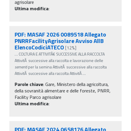
agrisolare
Ultima modifica
:
PDF: MASAF 2026 0089518 Allegato
PNRRFacilityAgrisolare Avviso AllB
ElencoCodiciATECO
[12%]
…
COLTURA E ATTIVITÃ€ SUCCESSIVE ALLA RACCOLTA
AttivitÃ successive alla raccolta e lavorazione delle
sementi
per la semina AttivitÃ successive alla raccolta
AttivitÃ successive alla raccolta AttivitÃ
…
Parole chiave
:
Gare, Ministero della agricoltura,
della sovranità alimentare e delle foreste, PNRR,
Facility Parco agrisolare
Ultima modifica
:
PDF: MASAF 2024 0658176 Allegato