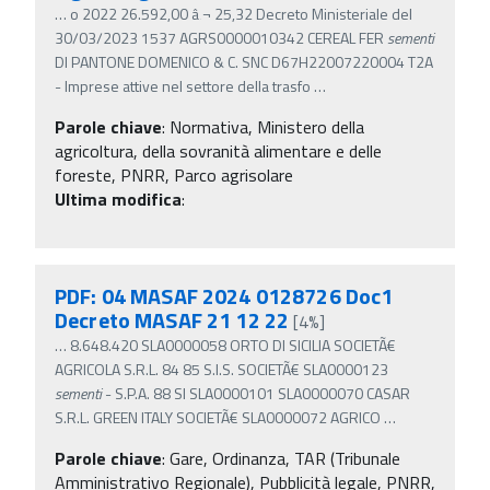
…
o 2022 26.592,00 â‚¬ 25,32 Decreto Ministeriale del
30/03/2023 1537 AGRS0000010342 CEREAL FER
sementi
DI PANTONE DOMENICO & C. SNC D67H22007220004 T2A
- Imprese attive nel settore della trasfo
…
Parole chiave
:
Normativa, Ministero della
agricoltura, della sovranità alimentare e delle
foreste, PNRR, Parco agrisolare
Ultima modifica
:
PDF: 04 MASAF 2024 0128726 Doc1
Decreto MASAF 21 12 22
[4%]
…
8.648.420 SLA0000058 ORTO DI SICILIA SOCIETÃ€
AGRICOLA S.R.L. 84 85 S.I.S. SOCIETÃ€ SLA0000123
sementi
- S.P.A. 88 SI SLA0000101 SLA0000070 CASAR
S.R.L. GREEN ITALY SOCIETÃ€ SLA0000072 AGRICO
…
Parole chiave
:
Gare, Ordinanza, TAR (Tribunale
Amministrativo Regionale), Pubblicità legale, PNRR,