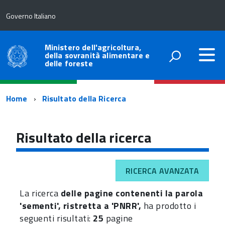
Governo Italiano
Ministero dell'agricoltura,
della sovranità alimentare e
delle foreste
Percorso
Home
Risultato della Ricerca
di
navigazione
Risultato della ricerca
RICERCA AVANZATA
La ricerca
delle pagine contenenti la parola
'sementi', ristretta a 'PNRR',
ha prodotto i
seguenti risultati:
25
pagine