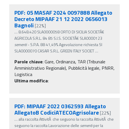
PDF: 05 MASAF 2024 0097888 Allegato
Decreto MIPAAF 21 12 2022 0656013
Bagnoli
[22%]
…
8.648.420 SLA0000058 ORTO DI SICILIA SOCIETÃ€
AGRICOLA S.R.L. 84 85 S.I.S. SOCIETÃ€ SLA0000123
sementi
- S.P.A. 88 41,49% Agevolazione richiesta SI
SLA0000070 CASAR S.R.L. GREEN ITALY SOCIET
…
Parole chiave
:
Gare, Ordinanza, TAR (Tribunale
Amministrativo Regionale), Pubblicità legale, PNRR,
Logistica
Ultima modifica
:
PDF: MIPAAF 2022 0362593 Allegato
AllegatoB CodiciATECOAgrisolare
[22%]
…
alla raccolta AttivitÃ che seguono la raccolta AttivitÃ che
seguono la raccolta Lavorazione delle
sementi
per la