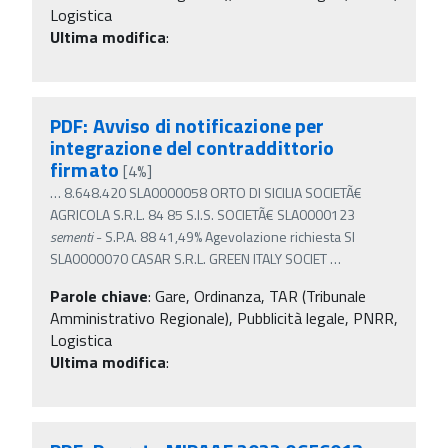
Logistica
Ultima modifica
:
PDF: Avviso di notificazione per
integrazione del contraddittorio
firmato
[4%]
…
8.648.420 SLA0000058 ORTO DI SICILIA SOCIETÃ€
AGRICOLA S.R.L. 84 85 S.I.S. SOCIETÃ€ SLA0000123
sementi
- S.P.A. 88 41,49% Agevolazione richiesta SI
SLA0000070 CASAR S.R.L. GREEN ITALY SOCIET
…
Parole chiave
:
Gare, Ordinanza, TAR (Tribunale
Amministrativo Regionale), Pubblicità legale, PNRR,
Logistica
Ultima modifica
: