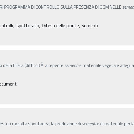
ARI PROGRAMMA DI CONTROLLO SULLA PRESENZA DI OGM NELLE
semen
ontrolli, Ispettorato, Difesa delle piante, Sementi
 della filiera (difficoltÃ a reperire
sementi
e materiale vegetale adeguati
Documenti
esa la raccolta spontanea, la produzione di
sementi
e di materiale per 