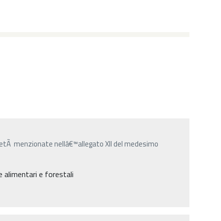
arietÃ menzionate nellâ€™allegato XII del medesimo
 alimentari e forestali