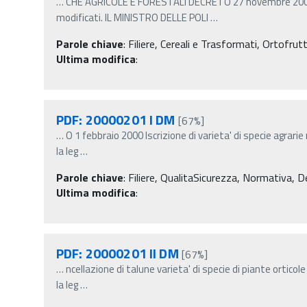
…
CHE AGRICOLE E FORESTALI DECRETO 27 novembre 2003 
modificati. IL MINISTRO DELLE POLI
…
Parole chiave
:
Filiere, Cereali e Trasformati, Ortofrut
Ultima modifica
:
PDF: 20000201 I DM
[67%]
…
O 1 febbraio 2000 Iscrizione di varieta' di specie agrarie 
la leg
…
Parole chiave
:
Filiere, QualitaSicurezza, Normativa, Dec
Ultima modifica
:
PDF: 20000201 II DM
[67%]
…
ncellazione di talune varieta' di specie di piante orticole 
la leg
…