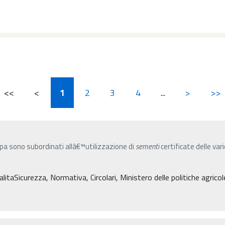
<<
<
1
2
3
4
...
>
>>
apa sono subordinati allâ€™utilizzazione di
sementi
certificate delle v
taSicurezza, Normativa, Circolari, Ministero delle politiche agricole