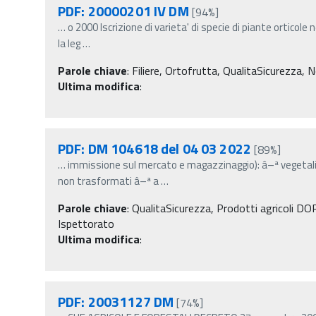
PDF: 20000201 IV DM
[94%]
…
o 2000 Iscrizione di varieta' di specie di piante orticole n
la leg
…
Parole chiave
:
Filiere, Ortofrutta, QualitaSicurezza, N
Ultima modifica
:
PDF: DM 104618 del 04 03 2022
[89%]
…
immissione sul mercato e magazzinaggio): â–ª vegetali
non trasformati â–ª a
…
Parole chiave
:
QualitaSicurezza, Prodotti agricoli DOP 
Ispettorato
Ultima modifica
:
PDF: 20031127 DM
[74%]