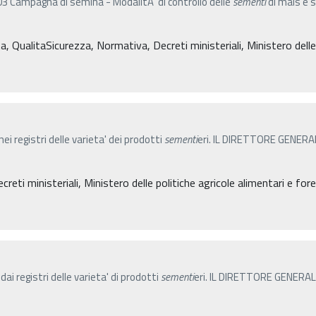
Campagna di semina - ModalitÃ di controllo delle
sementi
di mais e 
ta, QualitaSicurezza, Normativa, Decreti ministeriali, Ministero delle 
nei registri delle varieta' dei prodotti
sementi
eri. IL DIRETTORE GENERALE 
reti ministeriali, Ministero delle politiche agricole alimentari e for
dai registri delle varieta' di prodotti
sementi
eri. IL DIRETTORE GENERALE 