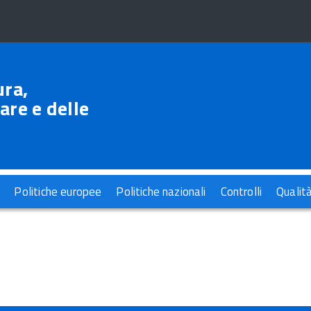
ura,
are e delle
Politiche europee
Politiche nazionali
Controlli
Qualit