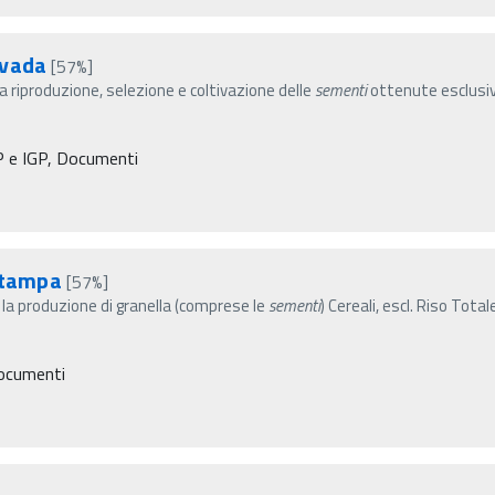
ovada
[57%]
 riproduzione, selezione e coltivazione delle
sementi
ottenute esclusi
OP e IGP, Documenti
 stampa
[57%]
er la produzione di granella (comprese le
sementi
) Cereali, escl. Riso Tot
Documenti