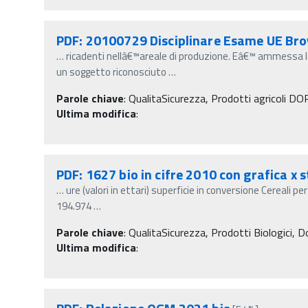
PDF: 20100729 Disciplinare Esame UE Br
…
ricadenti nellâ€™areale di produzione. Eâ€™ ammessa la
un soggetto riconosciuto
…
Parole chiave
:
QualitaSicurezza, Prodotti agricoli D
Ultima modifica
:
PDF: 1627 bio in cifre 2010 con grafica x
…
ure (valori in ettari) superficie in conversione Cereali p
194.974
…
Parole chiave
:
QualitaSicurezza, Prodotti Biologici, 
Ultima modifica
: