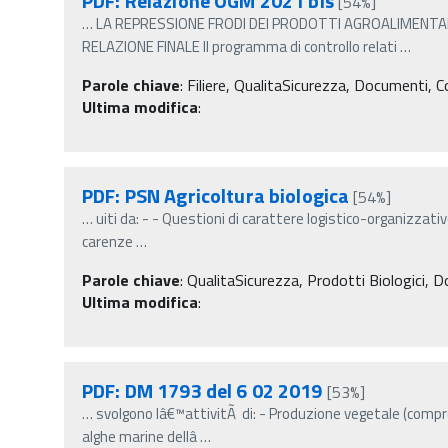
PDF: Relazione OGM 2021 bis
[54%]
…
LA REPRESSIONE FRODI DEI PRODOTTI AGROALIMENT
RELAZIONE FINALE Il programma di controllo relati
…
Parole chiave
:
Filiere, QualitaSicurezza, Documenti, C
Ultima modifica
:
PDF: PSN Agricoltura biologica
[54%]
…
uiti da: - - Questioni di carattere logistico-organizzativo
carenze
…
Parole chiave
:
QualitaSicurezza, Prodotti Biologici, 
Ultima modifica
:
PDF: DM 1793 del 6 02 2019
[53%]
…
svolgono lâ€™attivitÃ di: - Produzione vegetale (compr
alghe marine dellâ
…