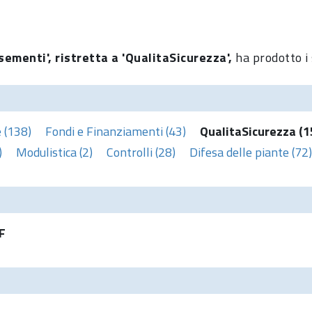
sementi', ristretta a 'QualitaSicurezza',
ha prodotto i 
 (138)
Fondi e Finanziamenti (43)
QualitaSicurezza (1
)
Modulistica (2)
Controlli (28)
Difesa delle piante (72)
F