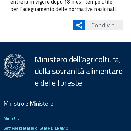
entrerà in vigore dopo 18 mesi, tempo utile
per l'adeguamento delle normative nazionali.
Condividi
Ministero dell'agricoltura,
della sovranità alimentare
e delle foreste
Menu
Footer
Ministro e Ministero
Ministro
Sottosegretario di Stato D'ERAMO