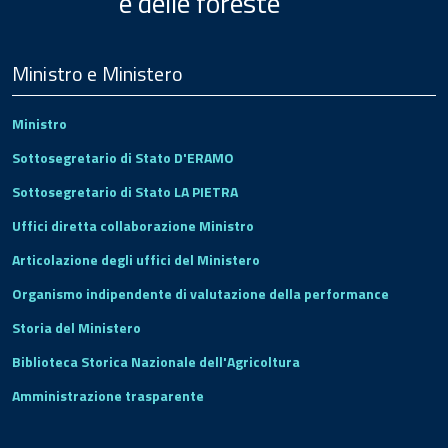
e delle foreste
Menu
Footer
Ministro e Ministero
Ministro
Sottosegretario di Stato D'ERAMO
Sottosegretario di Stato LA PIETRA
Uffici diretta collaborazione Ministro
Articolazione degli uffici del Ministero
Organismo indipendente di valutazione della performance
Storia del Ministero
Biblioteca Storica Nazionale dell'Agricoltura
Amministrazione trasparente