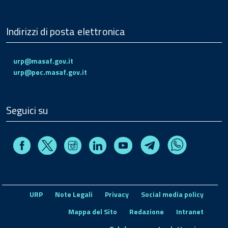
Indirizzi di posta elettronica
urp@masaf.gov.it
urp@pec.masaf.gov.it
Seguici su
Facebook
Instagram
Linkedin
Youtube
X
Telegram
Whatsapp
URP
Note Legali
Privacy
Social media policy
Mappa del Sito
Redazione
Intranet