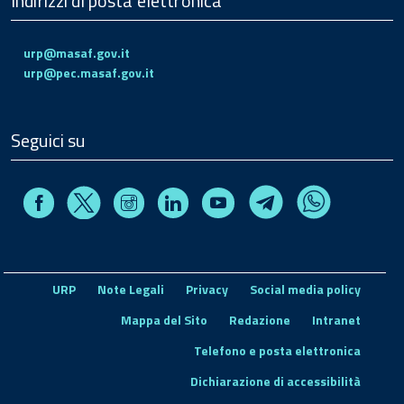
Indirizzi di posta elettronica
urp@masaf.gov.it
urp@pec.masaf.gov.it
Seguici su
Facebook
Instagram
Linkedin
Youtube
X
Telegram
Whatsapp
URP
Note Legali
Privacy
Social media policy
Mappa del Sito
Redazione
Intranet
Telefono e posta elettronica
Dichiarazione di accessibilità