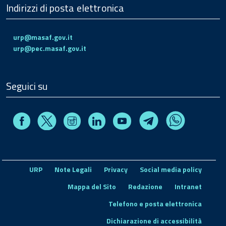
Indirizzi di posta elettronica
urp@masaf.gov.it
urp@pec.masaf.gov.it
Seguici su
Facebook
Instagram
Linkedin
Youtube
X
Telegram
Whatsapp
URP
Note Legali
Privacy
Social media policy
Mappa del Sito
Redazione
Intranet
Telefono e posta elettronica
Dichiarazione di accessibilità