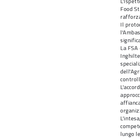
L'Ispet
Food St
rafforza
Il proto
l'Ambas
signifi
La FSA 
Inghilt
speciali
dell'Agr
control
L'accor
approcc
affianc
organiz
L'intes
competen
lungo le