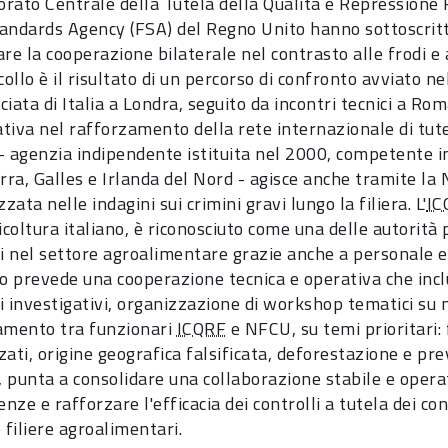
torato Centrale della Tutela della Qualità e Repressione 
andards Agency (FSA) del Regno Unito hanno sottoscri
re la cooperazione bilaterale nel contrasto alle frodi e a
collo è il risultato di un percorso di confronto avviato n
ciata di Italia a Londra, seguito da incontri tecnici a 
cativa nel rafforzamento della rete internazionale di tut
- agenzia indipendente istituita nel 2000, competente i
erra, Galles e Irlanda del Nord - agisce anche tramite la
zzata nelle indagini sui crimini gravi lungo la filiera. L'
IC
icoltura italiano, è riconosciuto come una delle autorità
li nel settore agroalimentare grazie anche a personale es
do prevede una cooperazione tecnica e operativa che incl
i investigativi, organizzazione di workshop tematici s
amento tra funzionari
ICQRF
e NFCU, su temi prioritari:
zati, origine geografica falsificata, deforestazione e pr
a, punta a consolidare una collaborazione stabile e opera
ze e rafforzare l'efficacia dei controlli a tutela dei co
 filiere agroalimentari.