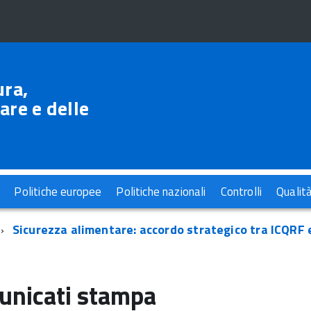
ura,
are e delle
Politiche europee
Politiche nazionali
Controlli
Qualit
Sicurezza alimentare: accordo strategico tra ICQRF 
nicati stampa