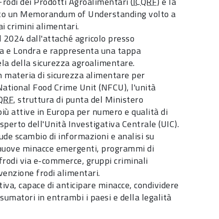
Frodi dei Prodotti Agroalimentari (
ICQRF
) e la
tto un Memorandum of Understanding volto a
i crimini alimentari.
el 2024 dall'attaché agricolo presso
Roma e Londra e rappresenta una tappa
ela della sicurezza agroalimentare.
n materia di sicurezza alimentare per
 National Food Crime Unit (NFCU), l'unità
QRF
, struttura di punta del Ministero
 più attive in Europa per numero e qualità di
perto dell'Unità Investigativa Centrale (UIC).
ude scambio di informazioni e analisi su
u nuove minacce emergenti, programmi di
 frodi via e-commerce, gruppi criminali
evenzione frodi alimentari.
tiva, capace di anticipare minacce, condividere
nsumatori in entrambi i paesi e della legalità