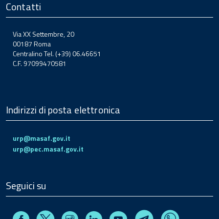
Contatti
Via XX Settembre, 20
00187 Roma
Centralino Tel. (+39) 06.46651
C.F. 97099470581
Indirizzi di posta elettronica
urp@masaf.gov.it
urp@pec.masaf.gov.it
Seguici su
Facebook
Instagram
Linkedin
Youtube