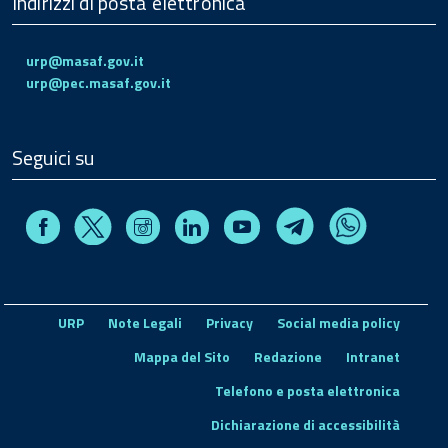
Indirizzi di posta elettronica
urp@masaf.gov.it
urp@pec.masaf.gov.it
Seguici su
Facebook
Instagram
Linkedin
Youtube
X
Telegram
Whatsapp
URP
Note Legali
Privacy
Social media policy
Mappa del Sito
Redazione
Intranet
Telefono e posta elettronica
Dichiarazione di accessibilità