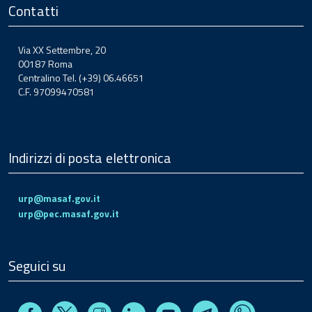
Contatti
Via XX Settembre, 20
00187 Roma
Centralino Tel. (+39) 06.46651
C.F. 97099470581
Indirizzi di posta elettronica
urp@masaf.gov.it
urp@pec.masaf.gov.it
Seguici su
Facebook
Instagram
Linkedin
Youtube