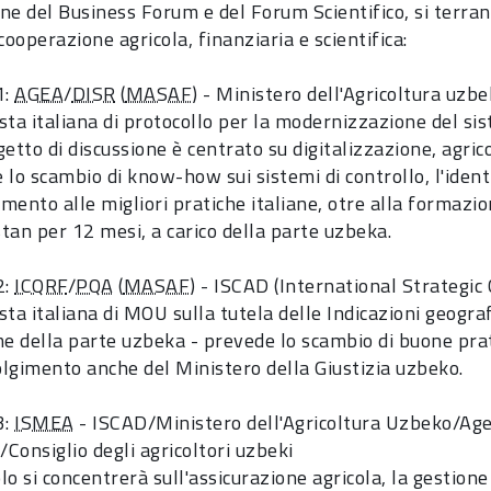
ne del Business Forum e del Forum Scientifico, si terra
cooperazione agricola, finanziaria e scientifica:
1:
AGEA
/
DISR
(
MASAF
) - Ministero dell'Agricoltura uzb
sta italiana di protocollo per la modernizzazione del sis
etto di discussione è centrato su digitalizzazione, agrico
lo scambio di know-how sui sistemi di controllo, l'identi
amento alle migliori pratiche italiane, otre alla formazi
tan per 12 mesi, a carico della parte uzbeka.
2:
ICQRF
/
PQA
(
MASAF
) - ISCAD (International Strategi
ta italiana di MOU sulla tutela delle Indicazioni geograf
me della parte uzbeka - prevede lo scambio di buone prati
volgimento anche del Ministero della Giustizia uzbeko.
3:
ISMEA
- ISCAD/Ministero dell'Agricoltura Uzbeko/Ag
/Consiglio degli agricoltori uzbeki
olo si concentrerà sull'assicurazione agricola, la gestione