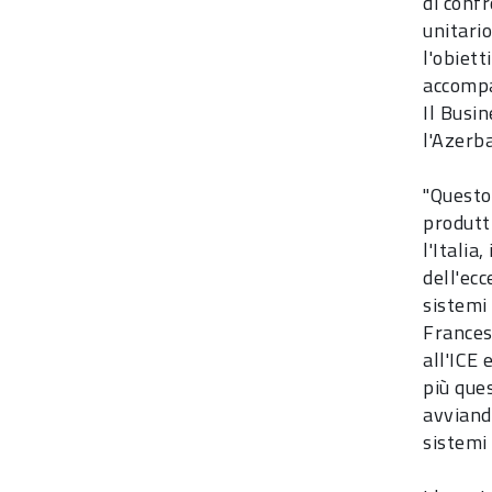
di confr
unitario
l'obiet
accompag
Il Busin
l'Azerba
"Questo
produtt
l'Italia
dell'ecc
sistemi 
Frances
all'ICE
più que
avviand
sistemi 