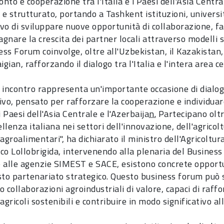
onto e cooperazione tra l'Italia e i Paesi dell'Asia Cent
 e strutturato, portando a Tashkent istituzioni, università
tivo di sviluppare nuove opportunità di collaborazione, 
nare la crescita dei partner locali attraverso modelli so
ess Forum coinvolge, oltre all'Uzbekistan, il Kazakistan, 
igian, rafforzando il dialogo tra l'Italia e l'intera area 
 incontro rappresenta un'importante occasione di dialog
ivo, pensato per rafforzare la cooperazione e individuar
, i Paesi dell'Asia Centrale e l'Azerbaija
n.
Partecipano oltr
ellenza italiana nei settori dell'innovazione, dell'agricol
agroalimentari", ha dichiarato il ministro dell'Agricoltu
co Lollobrigida, intervenendo alla plenaria del Business
 e alle agenzie SIMEST e SACE, esistono concrete opportu
sto partenariato strategico. Questo business forum può s
o collaborazioni agroindustriali di valore, capaci di ra
agricoli sostenibili e contribuire in modo significativo 