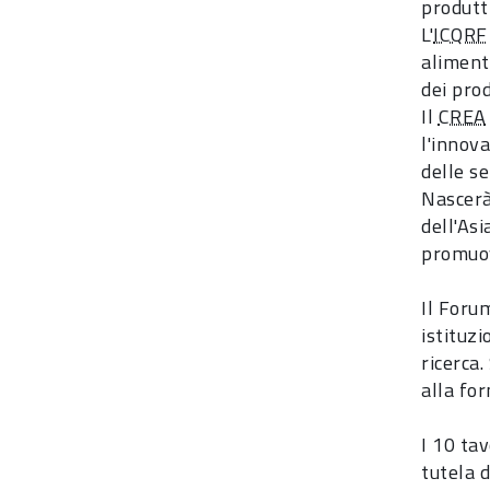
produtti
L'
ICQRF
aliment
dei pro
Il
CREA
l'innova
delle s
Nascerà 
dell'Asi
promuov
Il Forum
istituzi
ricerca.
alla fo
I 10 tav
tutela d