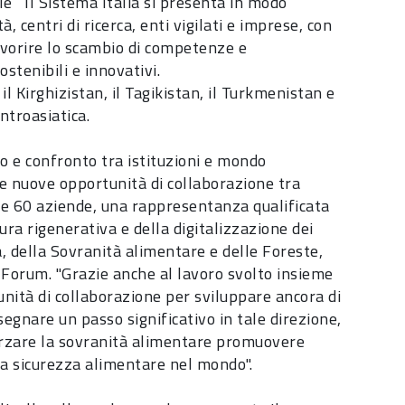
rale Il Sistema Italia si presenta in modo
, centri di ricerca, enti vigilati e imprese, con
favorire lo scambio di competenze e
stenibili e innovativi.
il Kirghizistan, il Tagikistan, il Turkmenistan e
centroasiatica.
o e confronto tra istituzioni e mondo
e nuove opportunità di collaborazione tra
e 60 aziende, una rappresentanza qualificata
tura rigenerativa e della digitalizzazione dei
ra, della Sovranità alimentare e delle Foreste,
 Forum. "Grazie anche al lavoro svolto insieme
nità di collaborazione per sviluppare ancora di
egnare un passo significativo in tale direzione,
fforzare la sovranità alimentare promuovere
alla sicurezza alimentare nel mondo".