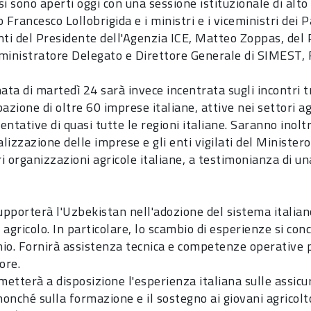
 si sono aperti oggi con una sessione istituzionale di alto
 Francesco Lollobrigida e i ministri e i viceministri dei 
nti del Presidente dell'Agenzia ICE, Matteo Zoppas, del 
ministratore Delegato e Direttore Generale di SIMEST, R
ata di martedì 24 sarà invece incentrata sugli incontri tr
azione di oltre 60 imprese italiane, attive nei settori a
ntative di quasi tutte le regioni italiane. Saranno inolt
alizzazione delle imprese e gli enti vigilati del Ministero
i organizzazioni agricole italiane, a testimonianza di u
pporterà l'Uzbekistan nell'adozione del sistema italian
agricolo. In particolare, lo scambio di esperienze si con
chio. Fornirà assistenza tecnica e competenze operative p
ore.
etterà a disposizione l'esperienza italiana sulle assicur
nonché sulla formazione e il sostegno ai giovani agricolto