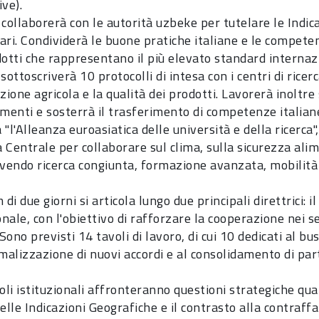
ve).
collaborerà con le autorità uzbeke per tutelare le Indic
ari. Condividerà le buone pratiche italiane e le competen
dotti che rappresentano il più elevato standard internaz
sottoscriverà 10 protocolli di intesa con i centri di ricer
zione agricola e la qualità dei prodotti. Lavorerà inoltre s
ementi e sosterrà il trasferimento di competenze italia
"l'Alleanza euroasiatica delle università e della ricerca", t
a Centrale per collaborare sul clima, sulla sicurezza ali
endo ricerca congiunta, formazione avanzata, mobilità 
 di due giorni si articola lungo due principali direttrici: 
onale, con l'obiettivo di rafforzare la cooperazione nei 
 Sono previsti 14 tavoli di lavoro, di cui 10 dedicati al bu
rmalizzazione di nuovi accordi e al consolidamento di par
oli istituzionali affronteranno questioni strategiche qua
elle Indicazioni Geografiche e il contrasto alla contraffa