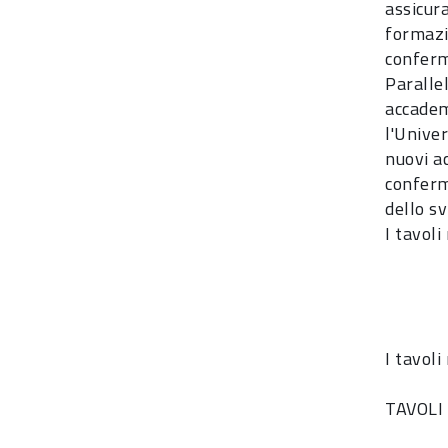
assicur
formazi
conferm
Paralle
accademi
l'Univer
nuovi ac
conferm
dello s
I tavoli
I tavoli
TAVOLI