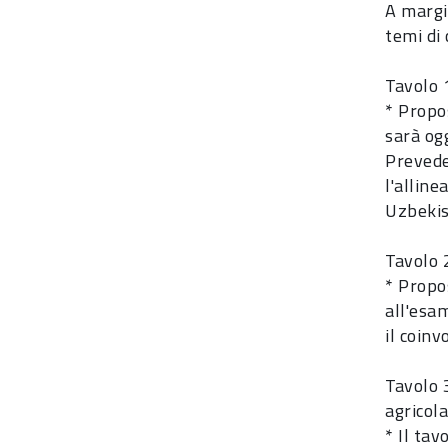
A margi
temi di 
Tavolo 
* Propo
sarà ogg
Prevede 
l'alline
Uzbekis
Tavolo 
* Propos
all'esa
il coin
Tavolo 
agricola
* Il tav