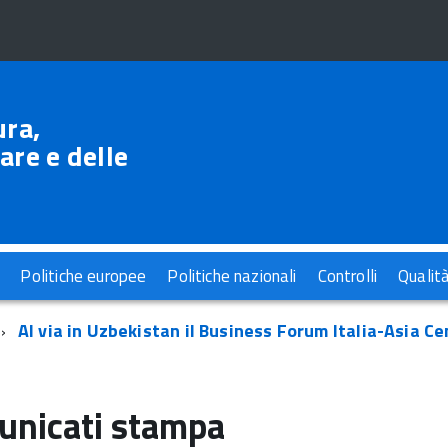
ura,
are e delle
Politiche europee
Politiche nazionali
Controlli
Qualit
Al via in Uzbekistan il Business Forum Italia-Asia C
nicati stampa