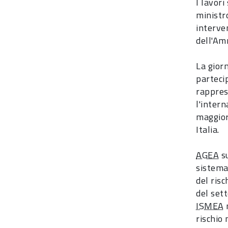
I lavori
ministro
interve
dell'Am
La giorn
partecip
rapprese
l'intern
maggior
Italia.
AGEA
su
sistema 
del ris
del sett
ISMEA
m
rischio 