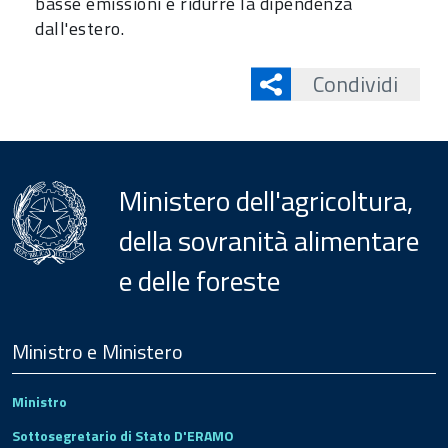
basse emissioni e ridurre la dipendenza
dall'estero.
Condividi
Ministero dell'agricoltura,
della sovranità alimentare
e delle foreste
Menu
Footer
Ministro e Ministero
Ministro
Sottosegretario di Stato D'ERAMO